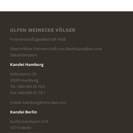
OLFEN MEINECKE VÖLGER
Partnerschaftsgesellschaft mbB
Überörtliche Partnerschaft von Rechtsanwälten und
Steuerberatern
Kanzlei Hamburg
Ballindamm 39
20095 Hamburg
Tel.: 040/369 05 73-0
Fax: 040/369 05 73-1
E-Mail: hamburg@omv-law.com
Kanzlei Berlin
Kurfürstendamm 214
10719 Berlin