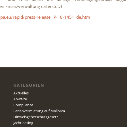
en Finanzverwaltung unterstützt.
opa.eu/rapid/press-release_IP-18-1451_de.htm
KATEGORIEN
Aktuelles
Anwälte
Compliance
Ferienvermietung auf Mallorca
Hinweisgeberschutzgesetz
Jachtleasing