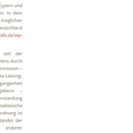
 Zypern und
en. In dem
e möglichen
eutschland
rafe.de/wp-
 seit der
stens durch
ommission –
ta-Leasing-
gangenheit
geberin –
eanstandung
altesische
ordnung ist
standes der
m anderen