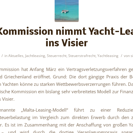
ommission nimmt Yacht-Le
ins Visier
/
/
in
Aktuelles
,
Jachtleasing
,
Steuerrecht
,
Steuerstrafrecht
,
Yachtleasing
von
s
mmission hat Anfang März ein Vertragsverletzungsverfahren ge
 Griechenland eröffnet. Grund: Die dort gängige Praxis der 
n Yachten könne zu starken Wettbewerbsverzerrungen führen. D
ische Kommission ein bislang sehr verbreitetes Modell zur Finan
 Visier.
nannte „Malta-Leasing-Modell“ führt zu einer Reduzi
teuerbelastung im Vergleich zum direkten Erwerb durch den z
er. Es ist im Zusammenhang mit der Anschaffung von großen Ya
t – und wird durch die dortige Veranlagungspraxis sog