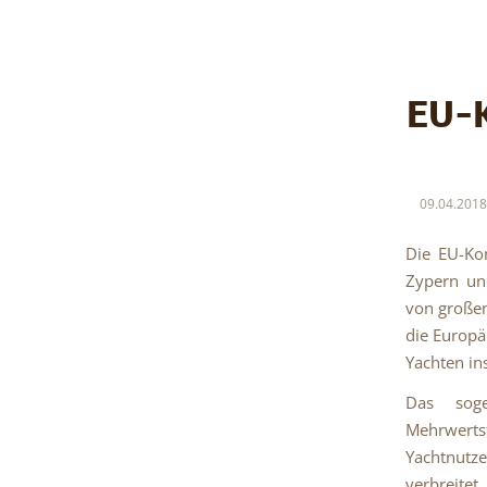
EU-K
09.04.2018
Die EU-Ko
Zypern und
von große
die Europä
Yachten ins
Das soge
Mehrwerts
Yachtnutz
verbreite