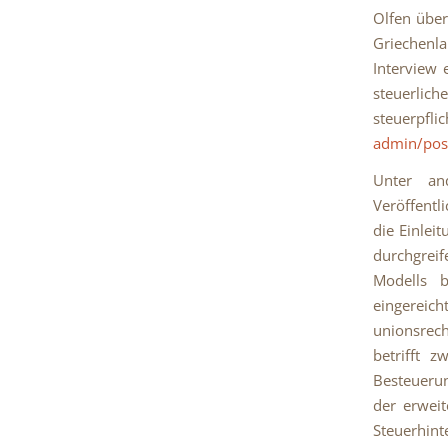
Olfen über
Griechenl
Interview 
steuerlic
steuerpfli
admin/pos
Unter an
Veröffentl
die Einlei
durchgreif
Modells b
eingerei
unionsrech
betrifft 
Besteuerun
der erweit
Steuerhi