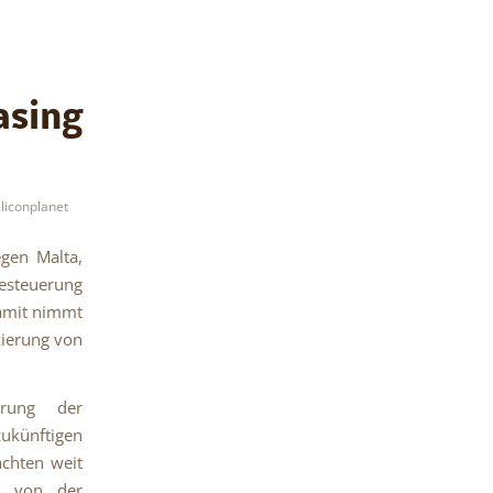
asing
iliconplanet
gen Malta,
Besteuerung
amit nimmt
zierung von
erung der
ukünftigen
chten weit
ar von der