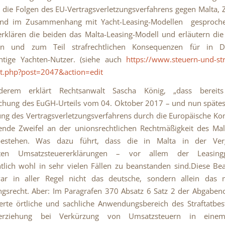
 die Folgen des EU-Vertragsverletzungsverfahrens gegen Malta,
and im Zusammenhang mit Yacht-Leasing-Modellen gesproch
erklären die beiden das Malta-Leasing-Modell und erläutern di
hen und zum Teil strafrechtlichen Konsequenzen für in D
chtige Yachten-Nutzer. (siehe auch
https://www.steuern-und-st
t.php?post=2047&action=edit
derem erklärt Rechtsanwalt Sascha König, „dass bereits
ichung des EuGH-Urteils vom 04. Oktober 2017 – und nun späte
tung des Vertragsverletzungsverfahrens durch die Europäische K
ende Zweifel an der unionsrechtlichen Rechtmäßigkeit des Mal
estehen. Was dazu führt, dass die in Malta in der Ver
chten Umsatzsteuererklärungen – vor allem der Leasing
tlich wohl in sehr vielen Fällen zu beanstanden sind.Diese B
zwar in aller Regel nicht das deutsche, sondern allein das m
gsrecht. Aber: Im Paragrafen 370 Absatz 6 Satz 2 der Abgaben
erte örtliche und sachliche Anwendungsbereich des Straftatbe
nterziehung bei Verkürzung von Umsatzsteuern in eine