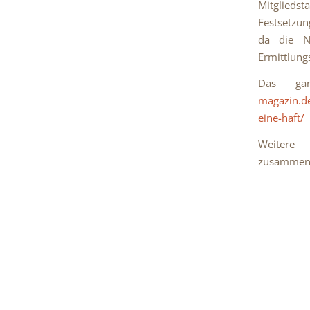
Mitglieds
Festsetzun
da die N
Ermittlungs
Das ga
magazin.de
eine-haft/
Weite
zusammeng