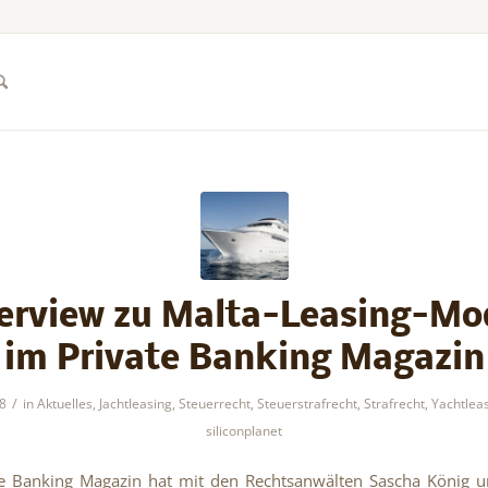
erview zu Malta-Leasing-Mo
im Private Banking Magazin
/
8
in
Aktuelles
,
Jachtleasing
,
Steuerrecht
,
Steuerstrafrecht
,
Strafrecht
,
Yachtlea
siliconplanet
te Banking Magazin hat mit den Rechtsanwälten Sascha König u