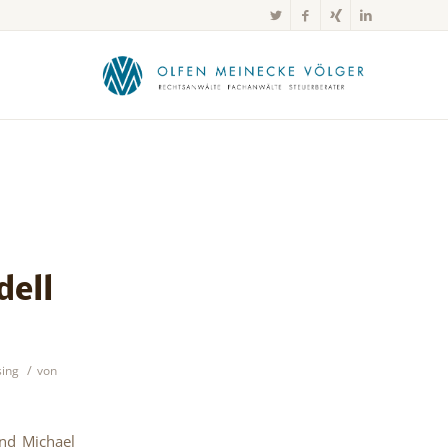
dell
/
sing
von
nd Michael