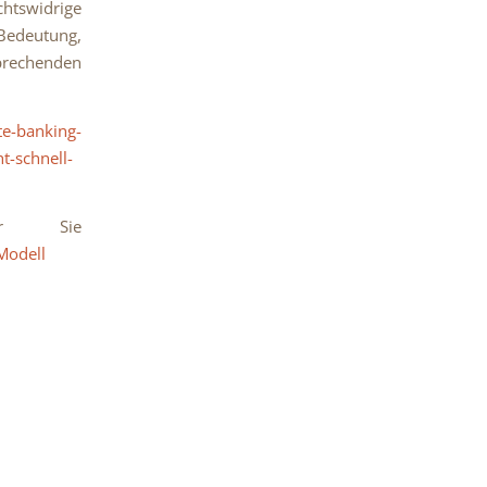
htswidrige
 Bedeutung,
rechenden
te-banking-
t-schnell-
ür Sie
Modell