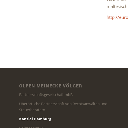
maltesisch
http://eur
OLFEN MEINECKE VÖLGER
Partnerschaftsgesellschaft mbB
Überörtliche Partnerschaft von Rechtsanwälten und
Steuerberatern
Kanzlei Hamburg