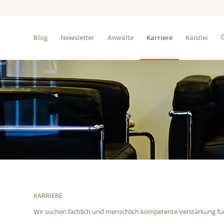
Blog
Newsletter
Anwälte
Karriere
Kanzlei
KARRIERE
Wir suchen fachlich und menschlich kompetente Verstärkung fü