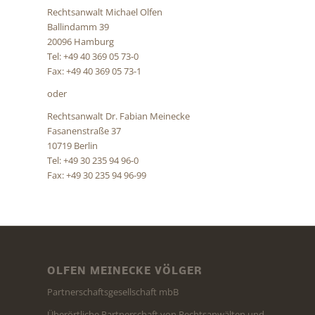
Rechtsanwalt Michael Olfen
Ballindamm 39
20096 Hamburg
Tel: +49 40 369 05 73-0
Fax: +49 40 369 05 73-1
oder
Rechtsanwalt Dr. Fabian Meinecke
Fasanenstraße 37
10719 Berlin
Tel: +49 30 235 94 96-0
Fax: +49 30 235 94 96-99
OLFEN MEINECKE VÖLGER
Partnerschaftsgesellschaft mbB
Überörtliche Partnerschaft von Rechtsanwälten und