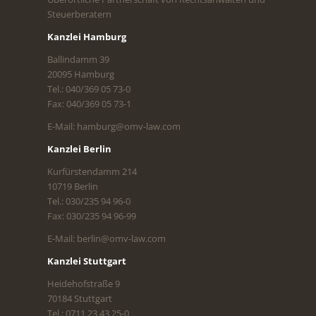
Steuerberatern
Kanzlei Hamburg
Ballindamm 39
20095 Hamburg
Tel.: 040/369 05 73-0
Fax: 040/369 05 73-1
E-Mail: hamburg@omv-law.com
Kanzlei Berlin
Kurfürstendamm 214
10719 Berlin
Tel.: 030/235 94 96-0
Fax: 030/235 94 96-99
E-Mail: berlin@omv-law.com
Kanzlei Stuttgart
Heidehofstraße 9
70184 Stuttgart
Tel.: 0711 23 43 25-0