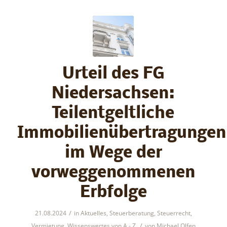
Urteil des FG
Niedersachsen:
Teilentgeltliche
Immobilienübertragungen
im Wege der
vorweggenommenen
Erbfolge
/
21.08.2024
in
Aktuelles
,
Steuerberatung
,
Steuerrecht
,
/
Vermietung
,
Wissenswertes von A - Z
von
Michael Olfen