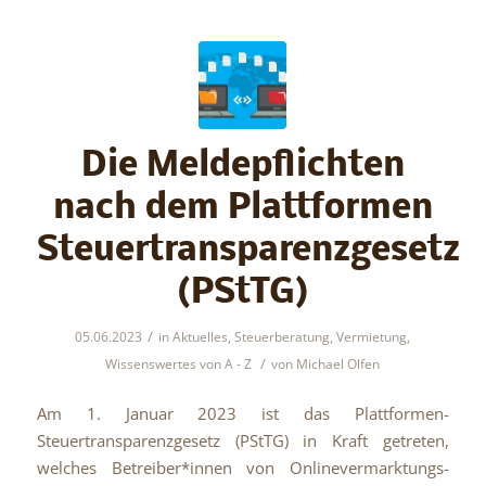
Die Meldepflichten
nach dem Plattformen
Steuertransparenzgesetz
(PStTG)
/
05.06.2023
in
Aktuelles
,
Steuerberatung
,
Vermietung
,
/
Wissenswertes von A - Z
von
Michael Olfen
Am 1. Januar 2023 ist das Plattformen-
Steuertransparenzgesetz (PStTG) in Kraft getreten,
welches Betreiber*innen von Onlinevermarktungs-