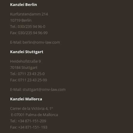
Kanzlei Berlin
Kurfürstendamm 214
10719 Berlin
Tel.: 030/235 94 96-0
Fax: 030/235 94 96-99
E-Mail: berlin@omv-law.com
Kanzlei Stuttgart
Heidehofstraße 9
70184 Stuttgart
Tel.: 0711 23 43 25-0
Fax: 0711 23 43 25-99
E-Mail: stuttgart@omv-law.com
Kanzlei Mallorca
Carrer de la Victòria 4, 1°
E-07001 Palma de Mallorca
Tel.: +34 871-151-209
Fax: +34 871-151- 193