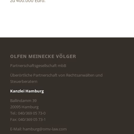
zu 400.000 Euro.
OLFEN MEINECKE VÖLGER
Partnerschaftsgesellschaft mbB
Überörtliche Partnerschaft von Rechtsanwälten und
Steuerberatern
Kanzlei Hamburg
Ballindamm 39
20095 Hamburg
Tel.: 040/369 05 73-0
Fax: 040/369 05 73-1
E-Mail: hamburg@omv-law.com