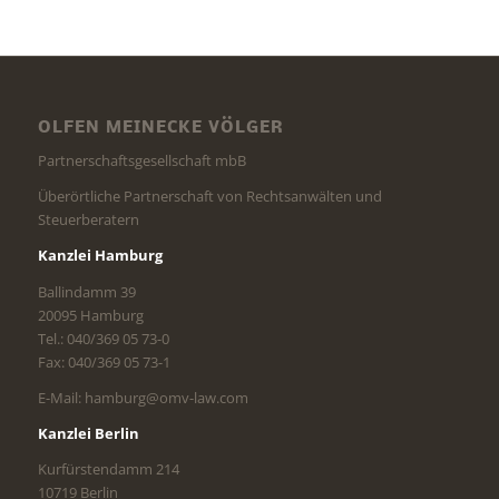
OLFEN MEINECKE VÖLGER
Partnerschaftsgesellschaft mbB
Überörtliche Partnerschaft von Rechtsanwälten und
Steuerberatern
Kanzlei Hamburg
Ballindamm 39
20095 Hamburg
Tel.: 040/369 05 73-0
Fax: 040/369 05 73-1
E-Mail: hamburg@omv-law.com
Kanzlei Berlin
Kurfürstendamm 214
10719 Berlin