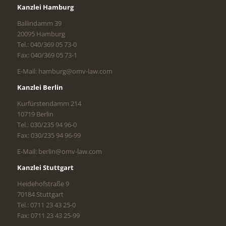
Kanzlei Hamburg
Ballindamm 39
20095 Hamburg
Tel.: 040/369 05 73-0
Fax: 040/369 05 73-1
E-Mail: hamburg@omv-law.com
Kanzlei Berlin
Kurfürstendamm 214
10719 Berlin
Tel.: 030/235 94 96-0
Fax: 030/235 94 96-99
E-Mail: berlin@omv-law.com
Kanzlei Stuttgart
Heidehofstraße 9
70184 Stuttgart
Tel.: 0711 23 43 25-0
Fax: 0711 23 43 25-99