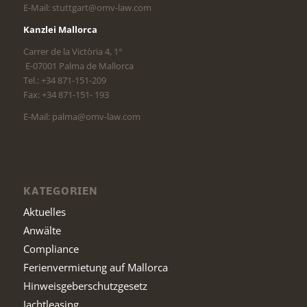
E-Mail: stuttgart@omv-law.com
Kanzlei Mallorca
Carrer de la Victòria 4, 1°
E-07001 Palma de Mallorca
Tel.: +34 871-151-209
Fax: +34 871-151- 193
E-Mail: palma@omv-law.com
KATEGORIEN
Aktuelles
Anwälte
Compliance
Ferienvermietung auf Mallorca
Hinweisgeberschutzgesetz
Jachtleasing