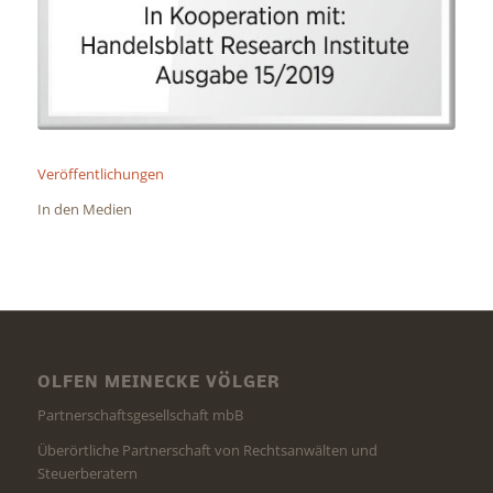
Veröffentlichungen
In den Medien
OLFEN MEINECKE VÖLGER
Partnerschaftsgesellschaft mbB
Überörtliche Partnerschaft von Rechtsanwälten und
Steuerberatern