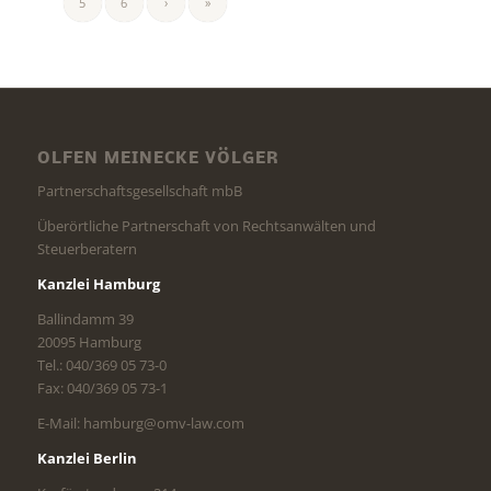
5
6
›
»
OLFEN MEINECKE VÖLGER
Partnerschaftsgesellschaft mbB
Überörtliche Partnerschaft von Rechtsanwälten und
Steuerberatern
Kanzlei Hamburg
Ballindamm 39
20095 Hamburg
Tel.: 040/369 05 73-0
Fax: 040/369 05 73-1
E-Mail: hamburg@omv-law.com
Kanzlei Berlin