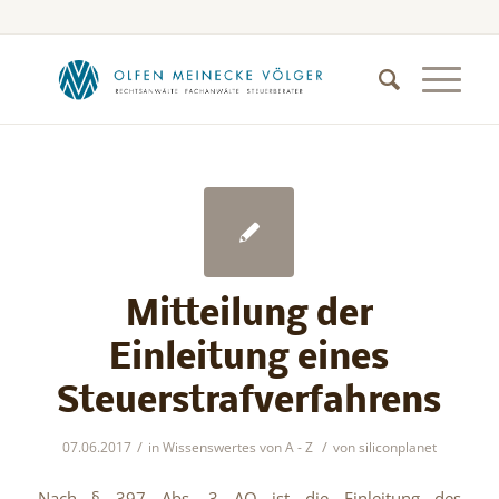
Mitteilung der
Einleitung eines
Steuerstrafverfahrens
/
/
07.06.2017
in
Wissenswertes von A - Z
von
siliconplanet
Nach § 397 Abs. 3 AO ist die Einleitung des