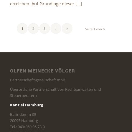
erreichen. Auf Grundlage dieser […]
1
2
3
›
»
Seite 1 von 6
OLFEN MEINECKE VÖLGER
Partnerschaftsgesellschaft mbB
Überörtliche Partnerschaft von Rechtsanwälten und
Steuerberatern
Kanzlei Hamburg
Ballindamm 39
20095 Hamburg
Tel.: 040/369 05 73-0