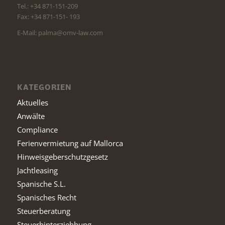
Tel.: +34 871-151-209
Fax: +34 871-151- 193
E-Mail: palma@omv-law.com
KATEGORIEN
Aktuelles
Anwälte
Compliance
Ferienvermietung auf Mallorca
Hinweisgeberschutzgesetz
Jachtleasing
Spanische S.L.
Spanisches Recht
Steuerberatung
Steuerhinterziehhung