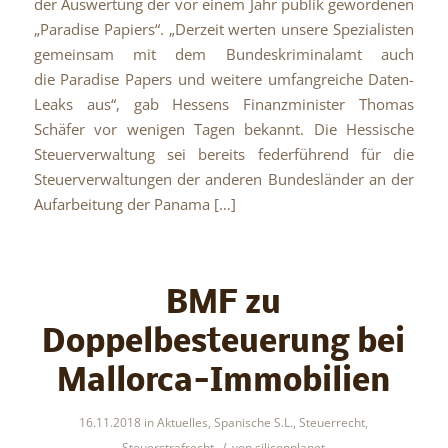
der Auswertung der vor einem Jahr publik gewordenen
„Paradise Papiers“. „Derzeit werten unsere Spezialisten
gemeinsam mit dem Bundeskriminalamt auch
die Paradise Papers und weitere umfangreiche Daten-
Leaks aus“, gab Hessens Finanzminister Thomas
Schäfer vor wenigen Tagen bekannt. Die Hessische
Steuerverwaltung sei bereits federführend für die
Steuerverwaltungen der anderen Bundesländer an der
Aufarbeitung der Panama […]
BMF zu
Doppelbesteuerung bei
Mallorca-Immobilien
16.11.2018
in
Aktuelles
,
Spanische S.L.
,
Steuerrecht
,
/
Steuerstrafrecht
von
siliconplanet