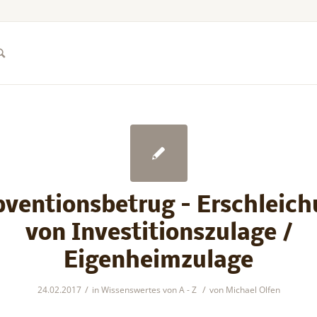
ventionsbetrug – Erschleic
von Investitionszulage /
Eigenheimzulage
/
/
24.02.2017
in
Wissenswertes von A - Z
von
Michael Olfen