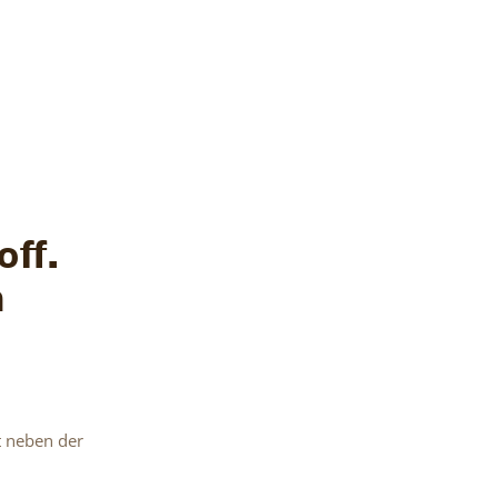
0ff.
n
t neben der