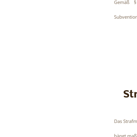
Gemäß § 2
Subvention
St
Das Strafm
hängt maßg