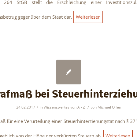
64 StGB stellt die Erschleichung einer Investitionszu
sbetrug gegenüber dem Staat dar.
Weiterlesen
rafmaß bei Steuerhinterzieh
/
/
24.02.2017
in
Wissenswertes von A - Z
von
Michael Olfen
aß für eine Verurteilung einer Steuerhinterziehungstat nach § 37
eblich von der Höhe der verkürzten Steuern ab.
Weiterlesen