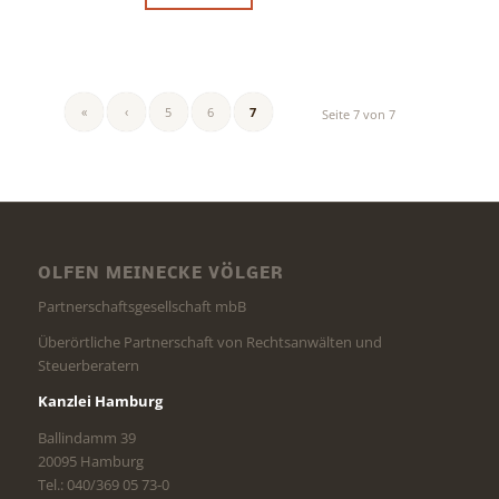
«
‹
5
6
7
Seite 7 von 7
OLFEN MEINECKE VÖLGER
Partnerschaftsgesellschaft mbB
Überörtliche Partnerschaft von Rechtsanwälten und
Steuerberatern
Kanzlei Hamburg
Ballindamm 39
20095 Hamburg
Tel.: 040/369 05 73-0