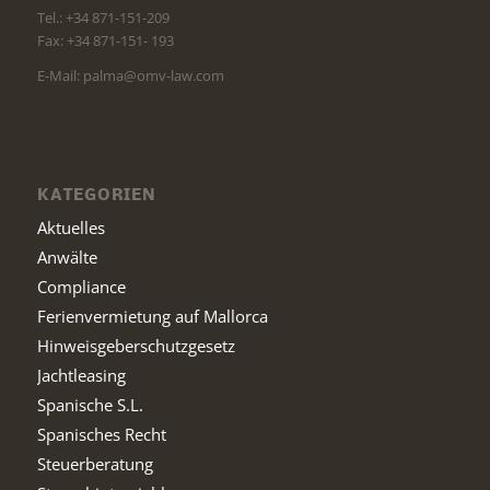
Tel.: +34 871-151-209
Fax: +34 871-151- 193
E-Mail: palma@omv-law.com
KATEGORIEN
Aktuelles
Anwälte
Compliance
Ferienvermietung auf Mallorca
Hinweisgeberschutzgesetz
Jachtleasing
Spanische S.L.
Spanisches Recht
Steuerberatung