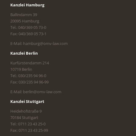
Kanzlei Hamburg
Ballindamm 39
20095 Hamburg
Tel.: 040/369 05 73-0
Fax: 040/369 05 73-1
E-Mail: hamburg@omv-law.com
Kanzlei Berlin
Kurfürstendamm 214
10719 Berlin
Tel.: 030/235 94 96-0
Fax: 030/235 94 96-99
E-Mail: berlin@omv-law.com
Kanzlei Stuttgart
Heidehofstraße 9
70184 Stuttgart
Tel.: 0711 23 43 25-0
Fax: 0711 23 43 25-99