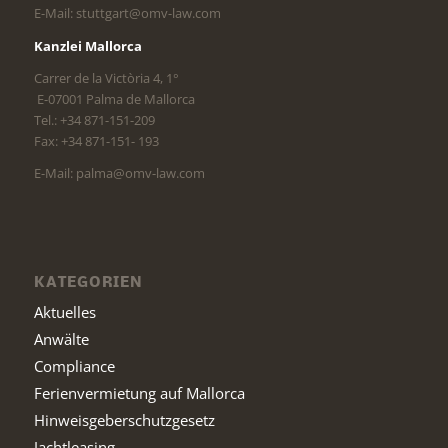
E-Mail: stuttgart@omv-law.com
Kanzlei Mallorca
Carrer de la Victòria 4, 1°
E-07001 Palma de Mallorca
Tel.: +34 871-151-209
Fax: +34 871-151- 193
E-Mail: palma@omv-law.com
KATEGORIEN
Aktuelles
Anwälte
Compliance
Ferienvermietung auf Mallorca
Hinweisgeberschutzgesetz
Jachtleasing