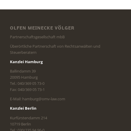
OLFEN MEINECKE VÖLGER
Partnerschaftsgesellschaft mbB
Überörtliche Partnerschaft von Rechtsanwälten und
Steuerberatern
Kanzlei Hamburg
Ballindamm 39
20095 Hamburg
Tel.: 040/369 05 73-0
Fax: 040/369 05 73-1
E-Mail: hamburg@omv-law.com
Kanzlei Berlin
Kurfürstendamm 214
10719 Berlin
Tel.: 030/235 94 96-0