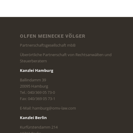
OLFEN MEINECKE VÖLGER
Partnerschaftsgesellschaft mbB
Überörtliche Partnerschaft von Rechtsanwälten und
Steuerberatern
Kanzlei Hamburg
Ballindamm 39
20095 Hamburg
Tel.: 040/369 05 73-0
Fax: 040/369 05 73-1
E-Mail: hamburg@omv-law.com
Kanzlei Berlin
Kurfürstendamm 214