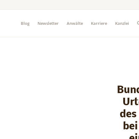
Blog
Newsletter
Anwälte
Karriere
Kanzlei
Bund
Urt
des
bei
e