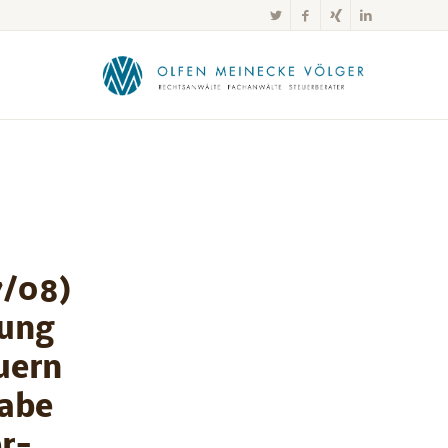
7/08)
sung
uern
gabe
r-