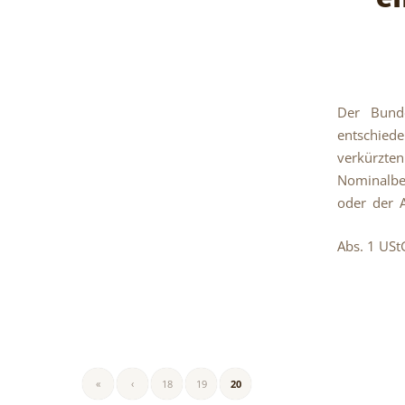
Der Bunde
entschied
verkürzt
Nominalbe
oder der 
Abs. 1 UStG
«
‹
18
19
20