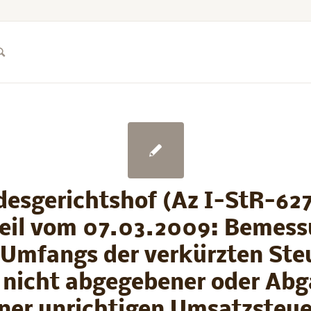
esgerichtshof (Az I-StR-62
eil vom 07.03.2009: Bemes
 Umfangs der verkürzten Ste
 nicht abgegebener oder Ab
iner unrichtigen Umsatzsteue