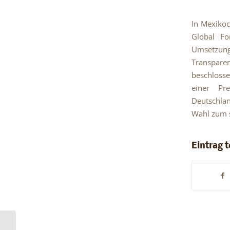
In Mexiko
Global Fo
Umsetzun
Transpar
beschlosse
einer Pr
Deutschlan
Wahl zum s
Eintrag t