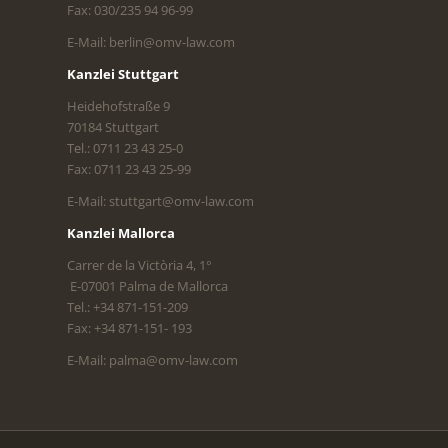
Fax: 030/235 94 96-99
E-Mail: berlin@omv-law.com
Kanzlei Stuttgart
Heidehofstraße 9
70184 Stuttgart
Tel.: 0711 23 43 25-0
Fax: 0711 23 43 25-99
E-Mail: stuttgart@omv-law.com
Kanzlei Mallorca
Carrer de la Victòria 4, 1°
E-07001 Palma de Mallorca
Tel.: +34 871-151-209
Fax: +34 871-151- 193
E-Mail: palma@omv-law.com