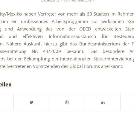
/
23.09.2012
von
Michael Olfen
city/Mexiko haben Vertreter von mehr als 60 Staaten im Rahme
rum ein umfassendes Arbeitsprogramm zur wirksamen Kon
g und Anwendung des von der OECD entwickelten Stan
enz und effektiven Informationsaustausch für Besteueru
n.
Nähere Auskunft hierzu gibt das Bundesministerium der F
essemittelung Nr. 44/2009 bekannt. Das besondere Ar
ds bei der Bekämpfung der internationalen Steuerhinterziehun
tellvertretenen Vorsitzenden des Global Forums anerkannt.
eilen