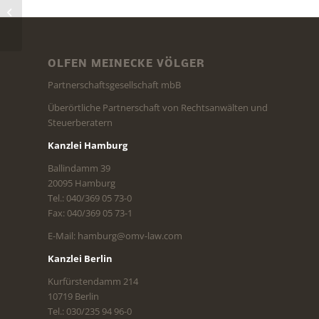
Österreich hat für Nichtansässige
das Bankgeheimnis gelockert
OLFEN MEINECKE VÖLGER
Partnerschaftsgesellschaft mbB
Überörtliche Partnerschaft von Rechtsanwälten und
Steuerberatern
Kanzlei Hamburg
Ballindamm 39
20095 Hamburg
Tel.: 040/369 05 73-0
Fax: 040/369 05 73-1
E-Mail: hamburg@omv-law.com
Kanzlei Berlin
Kurfürstendamm 214
10719 Berlin
Tel.: 030/235 94 96-0