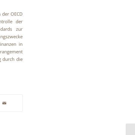
n der OECD
trolle der
dards zur
ngszwecke
inanzen in
rangement
g durch die
De