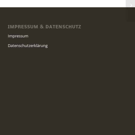
un
In
IMPRESSUM & DATENSCHUTZ
Impressum
Datenschutzerklärung