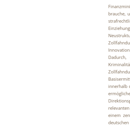
Finanzmini
brauche, u
strafrecht
Einziehu
Neustrukt
Zollfahnd
Innovation
Dadurch, 
Kriminali
Zollfahnd
Basisermi
innerhalb 
ermögliche
Direktions
relevanten
einem zen
deutschen 