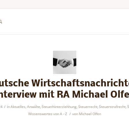
utsche Wirtschaftsnachricht
nterview mit RA Michael Olf
/
24
in
Aktuelles
,
Anwälte
,
Steuerhinterziehhung
,
Steuerrecht
,
Steuerstrafrecht
,
S
/
Wissenswertes von A - Z
von
Michael Olfen