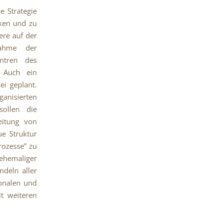
e Strategie
cken und zu
ere auf der
nahme der
entren des
. Auch ein
ei geplant.
anisierten
sollen die
eitung von
e Struktur
rozesse” zu
 ehemaliger
ndeln aller
ionalen und
t weiteren