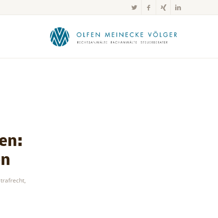
en:
en
trafrecht
,