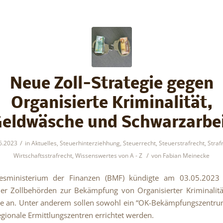
Neue Zoll-Strategie gegen
Organisierte Kriminalität,
eldwäsche und Schwarzarbe
/
6.2023
in
Aktuelles
,
Steuerhinterziehhung
,
Steuerrecht
,
Steuerstrafrecht
,
Straf
/
Wirtschaftsstrafrecht
,
Wissenswertes von A - Z
von
Fabian Meinecke
sministerium der Finanzen (BMF) kündigte am 03.05.2023
der Zollbehörden zur Bekämpfung von Organisierter Kriminalit
e an. Unter anderem sollen sowohl ein “OK-Bekämpfungszentrum
gionale Ermittlungszentren errichtet werden.