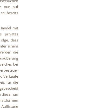
ftsersuchen
he nun auf
sei bereits
 Handel mit
 privates
olge, dass
nter einem
Werden die
eräußerung
welches bei
werbesteuer
nd Verkäufe
is für die
ngsbescheid
n diese nun
attformen
 Auflistung