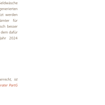
 Geldwäsche
enerierten
tzt werden
lämter für
isch besser
n dem dafür
 Jahr 2024
recht, ist
rater PartG