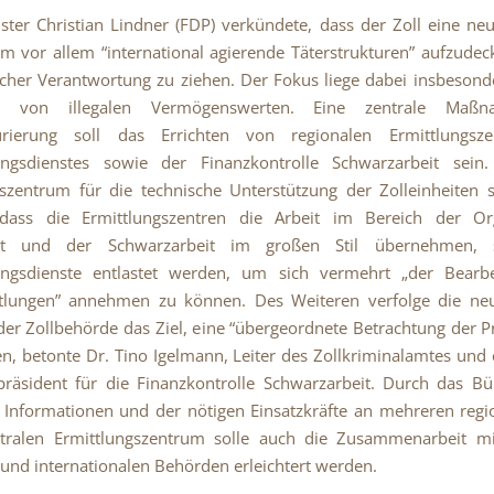
ster Christian Lindner (FDP) verkündete, dass der Zoll eine neu
m vor allem “international agierende Täterstrukturen” aufzude
licher Verantwortung zu ziehen. Der Fokus liege dabei insbesond
ng von illegalen Vermögenswerten. Eine zentrale Maß
urierung soll das Errichten von regionalen Ermittlungsz
ungsdienstes sowie der Finanzkontrolle Schwarzarbeit sein
szentrum für die technische Unterstützung der Zolleinheiten s
dass die Ermittlungszentren die Arbeit im Bereich der Org
tät und der Schwarzarbeit im großen Stil übernehmen, 
ungsdienste entlastet werden, um sich vermehrt „der Bearb
ttlungen” annehmen zu können. Des Weiteren verfolge die neu
der Zollbehörde das Ziel, eine “übergeordnete Betrachtung der P
n, betonte Dr. Tino Igelmann, Leiter des Zollkriminalamtes und
präsident für die Finanzkontrolle Schwarzarbeit. Durch das Bü
 Informationen und der nötigen Einsatzkräfte an mehreren reg
tralen Ermittlungszentrum solle auch die Zusammenarbeit mi
und internationalen Behörden erleichtert werden.