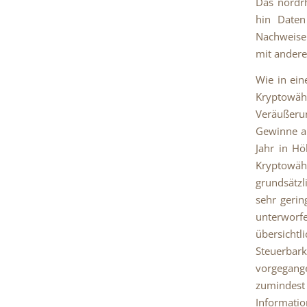
Das nordrh
hin Daten
Nachweise 
mit andere
Wie in ei
Kryptowä
Veräußeru
Gewinne a
Jahr in H
Kryptowäh
grundsätzl
sehr gerin
unterworfe
übersicht
Steuerbark
vorgegange
zumindes
Informatio