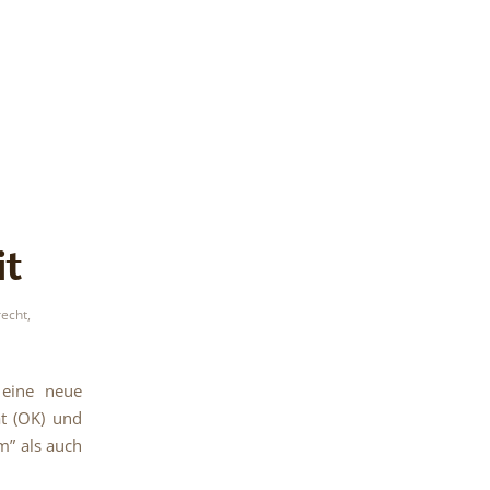
it
recht
,
 eine neue
ät (OK) und
” als auch