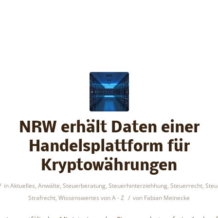
NRW erhält Daten einer
Handelsplattform für
Kryptowährungen
/
in
Aktuelles
,
Anwälte
,
Steuerberatung
,
Steuerhinterziehhung
,
Steuerrecht
,
Steu
/
Strafrecht
,
Wissenswertes von A - Z
von
Fabian Meinecke