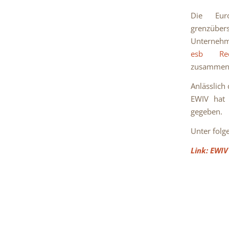
Die Euro
grenzüber
Unternehme
esb Rec
zusammeng
Anlässlich
EWIV hat 
gegeben.
Unter folg
Link: EWIV