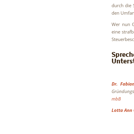
durch die 
den Umfan
Wer nun Ge
eine straf
Steuerbesc
Sprec
Unters
Dr. Fabia
Gründungs
mbB
Lotta Ann