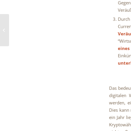
Gegenl
Veräuß
Durch 
Besteuerung des auf
Curr
zeitweise vermietete
Verä
Räume entfallenden
Veräußerungs...
“Wirts
eines
Einkün
unter
Das bedeut
digitalen 
werden, e
Dies kann
ein Jahr l
Kryptowähr