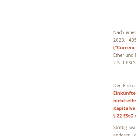
Nach eine
2023, 43
(“Currenc
Ether und M
2 S. 1 ESt
Der Einko
Einkünfte
nichtselb
Kapitalv
§ 22 EStG
e
Strittig w
anderen d