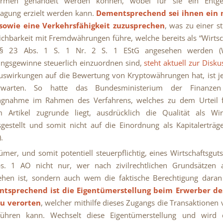
formen gehandelt werden können, wobei für sie ein Entge
agung erzielt werden kann.
Dementsprechend sei ihnen ein 
sowie eine Verkehrsfähigkeit zuzusprechen
, was zu einer st
ichbarkeit mit Fremdwährungen führe, welche bereits als “Wirtsc
. § 23 Abs. 1 S. 1 Nr. 2 S. 1 EStG angesehen werden (
ngsgewinne steuerlich einzuordnen sind,
steht aktuell zur Disku
uswirkungen auf die Bewertung von Kryptowährungen hat, ist j
warten. So hatte das Bundesministerium der Finanzen
ungnahme im Rahmen des Verfahrens, welches zu dem Urteil f
m Artikel zugrunde liegt, ausdrücklich die Qualität als Wirt
gestellt und somit nicht auf die Einordnung als Kapitalerträg
.
ümer, und somit potentiell steuerpflichtig, eines Wirtschaftsguts
s. 1 AO nicht nur, wer nach zivilrechtlichen Grundsätzen a
ehen ist, sondern auch wem die faktische Berechtigung dara
tsprechend ist die Eigentümerstellung beim Erwerber des
zu verorten
, welcher mithilfe dieses Zugangs die Transaktionen
führen kann. Wechselt diese Eigentümerstellung und wird 