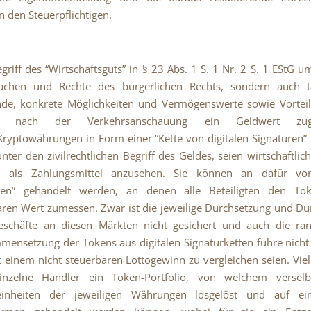
 den Steuerpflichtigen.
griff des “Wirtschaftsguts” in § 23 Abs. 1 S. 1 Nr. 2 S. 1 EStG um
achen und Rechte des bürgerlichen Rechts, sondern auch ta
de, konkrete Möglichkeiten und Vermögenswerte sowie Vorteile
n nach der Verkehrsanschauung ein Geldwert zuge
Kryptowährungen in Form einer “Kette von digitalen Signaturen” 
unter den zivilrechtlichen Begriff des Geldes, seien wirtschaftlic
h als Zahlungsmittel anzusehen. Sie können an dafür vo
ten” gehandelt werden, an denen alle Beteiligten den To
aren Wert zumessen. Zwar ist die jeweilige Durchsetzung und D
eschäfte an diesen Märkten nicht gesichert und auch die ran
ensetzung der Tokens aus digitalen Signaturketten führe nicht
t einem nicht steuerbaren Lottogewinn zu vergleichen seien. Vi
inzelne Händler ein Token-Portfolio, von welchem verselbs
einheiten der jeweiligen Währungen losgelöst und auf ein