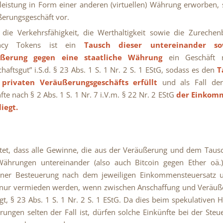
eistung in Form einer anderen (virtuellen) Währung erworben, s
erungsgeschäft vor.
die Verkehrsfähigkeit, die Werthaltigkeit sowie die Zurechen
ency Tokens ist ein
Tausch dieser untereinander s
ußerung gegen eine staatliche Währung
ein Geschäft 
chaftsgut” i.S.d. § 23 Abs. 1 S. 1 Nr. 2 S. 1 EStG, sodass es den
T
 privaten Veräußerungsgeschäfts erfüllt
und als Fall der
fte nach § 2 Abs. 1 S. 1 Nr. 7 i.V.m. § 22 Nr. 2 EStG
der Einkom
liegt.
et, dass alle Gewinne, die aus der Veräußerung und dem Taus
Währungen untereinander (also auch Bitcoin gegen Ether oä.)
iner Besteuerung nach dem jeweiligen Einkommensteuersatz un
 nur vermieden werden, wenn zwischen Anschaffung und Veräuß
iegt, § 23 Abs. 1 S. 1 Nr. 2 S. 1 EStG. Da dies beim spekulativen 
ungen selten der Fall ist, dürfen solche Einkünfte bei der Steu