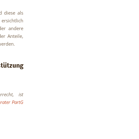
d diese als
 ersichtlich
oder andere
r Anteile,
 werden.
tützung
recht, ist
rater PartG