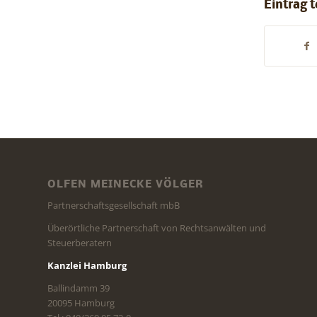
Eintrag t
OLFEN MEINECKE VÖLGER
Partnerschaftsgesellschaft mbB
Überörtliche Partnerschaft von Rechtsanwälten und
Steuerberatern
Kanzlei Hamburg
Ballindamm 39
20095 Hamburg