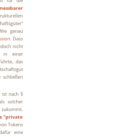
lt für die
messbarer
rukturellen
haftsgüter“
Wie genau
ssion
. Dass
edoch nicht
 in einer
ührte, das
schaftsgut
e schließen
 ist nach §
ls solcher
n zukommt.
 “private
 von Tokens
dafür eine