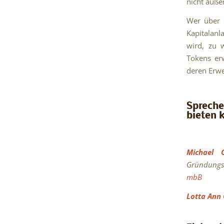
nicht auße
Wer über e
Kapitalanla
wird, zu w
Tokens er
deren Erwe
Sprech
bieten 
Michael 
Gründungs
mbB
Lotta Ann 