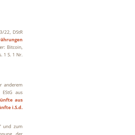
 3/22, DStR
währungen
r: Bitcoin,
. 1 S. 1 Nr.
er anderem
4 EStG aus
künfte aus
nfte i.S.d.
er” und zum
chnung der