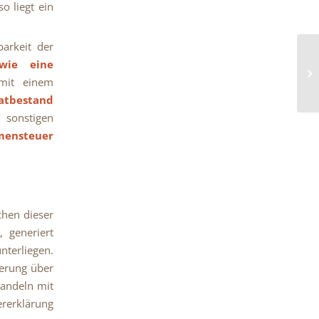
o liegt ein
barkeit der
owie eine
mit einem
atbestand
 sonstigen
mensteuer
chen dieser
, generiert
terliegen.
erung über
Handeln mit
ererklärung