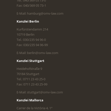
Tel.: 040/369 05 73-0
Fax: 040/369 05 73-1
E-Mail: hamburg@omv-law.com
Kanzlei Berlin
Kurfürstendamm 214
10719 Berlin
Tel.: 030/235 94 96-0
Fax: 030/235 94 96-99
E-Mail: berlin@omv-law.com
Kanzlei Stuttgart
Heidehofstraße 9
70184 Stuttgart
Tel.: 0711 23 43 25-0
Fax: 0711 23 43 25-99
E-Mail: stuttgart@omv-law.com
Kanzlei Mallorca
Carrer de la Victòria 4, 1°