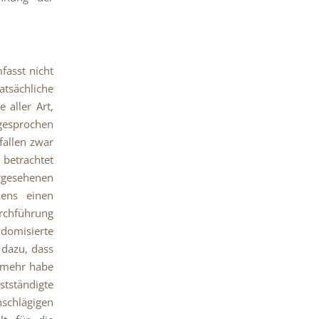
fasst nicht
tsächliche
 aller Art,
sprochen
fallen zwar
h betrachtet
rgesehenen
kens einen
urchführung
domisierte
 dazu, dass
elmehr habe
tständigte
schlägigen