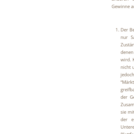
Gewinne an
Der Be
nur S
Zustän
dene
wird.
nicht 
jedoc
“Märk
greifb
der G
Zusamm
sie mi
der e
Unter