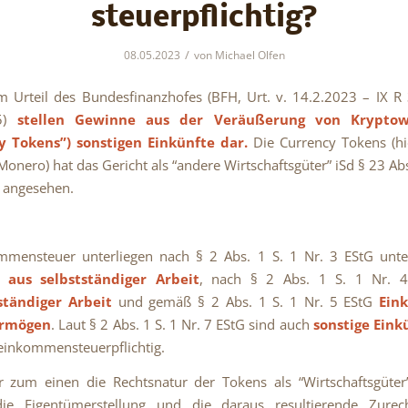
steuerpflichtig?
/
08.05.2023
von
Michael Olfen
m Urteil des Bundesfinanzhofes
(
BFH, Urt. v. 14.2.2023 – IX R
5)
stellen Gewinne aus der Veräußerung von Krypto
y Tokens”) sonstigen Einkünfte dar.
Die Currency Tokens (hie
onero) hat das Gericht als “andere Wirtschaftsgüter” iSd § 23 Abs
G angesehen.
mmensteuer unterliegen nach § 2 Abs. 1 S. 1 Nr. 3 EStG unt
 aus selbstständiger Arbeit
, nach § 2 Abs. 1 S. 1 Nr. 
ständiger Arbeit
und gemäß § 2 Abs. 1 S. 1 Nr. 5 EStG
Ein
ermögen
. Laut § 2 Abs. 1 S. 1 Nr. 7 EStG sind auch
sonstige Einkü
inkommensteuerpflichtig.
ar zum einen die Rechtsnatur der Tokens als “Wirtschaftsgüt
ie Eigentümerstellung und die daraus resultierende Zure