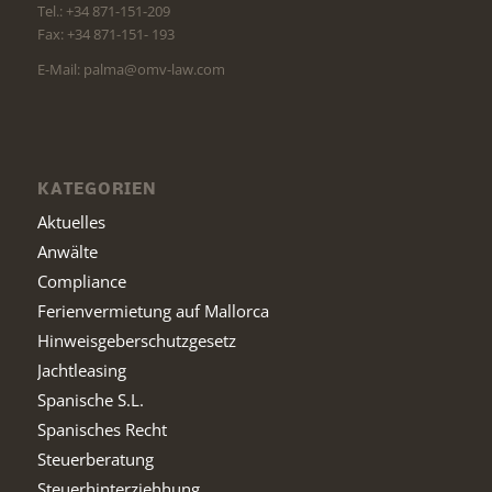
Tel.: +34 871-151-209
Fax: +34 871-151- 193
E-Mail: palma@omv-law.com
KATEGORIEN
Aktuelles
Anwälte
Compliance
Ferienvermietung auf Mallorca
Hinweisgeberschutzgesetz
Jachtleasing
Spanische S.L.
Spanisches Recht
Steuerberatung
Steuerhinterziehhung