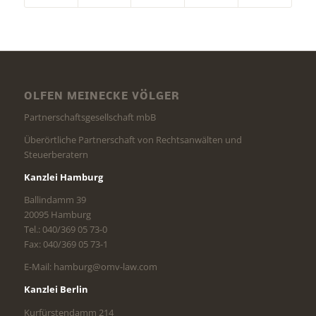
OLFEN MEINECKE VÖLGER
Partnerschaftsgesellschaft mbB
Überörtliche Partnerschaft von Rechtsanwälten und
Steuerberatern
Kanzlei Hamburg
Ballindamm 39
20095 Hamburg
Tel.: 040/369 05 73-0
Fax: 040/369 05 73-1
E-Mail: hamburg@omv-law.com
Kanzlei Berlin
Kurfürstendamm 214