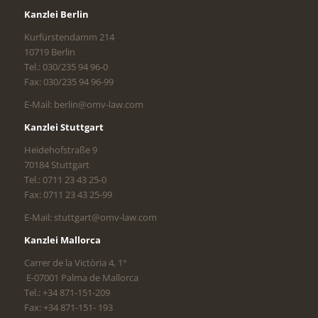
Kanzlei Berlin
Kurfürstendamm 214
10719 Berlin
Tel.: 030/235 94 96-0
Fax: 030/235 94 96-99
E-Mail: berlin@omv-law.com
Kanzlei Stuttgart
Heidehofstraße 9
70184 Stuttgart
Tel.: 0711 23 43 25-0
Fax: 0711 23 43 25-99
E-Mail: stuttgart@omv-law.com
Kanzlei Mallorca
Carrer de la Victòria 4, 1°
E-07001 Palma de Mallorca
Tel.: +34 871-151-209
Fax: +34 871-151- 193