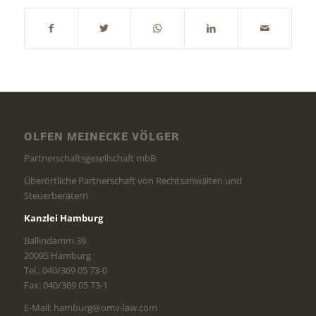
OLFEN MEINECKE VÖLGER
Partnerschaftsgesellschaft mbB
Überörtliche Partnerschaft von Rechtsanwälten und
Steuerberatern
Kanzlei Hamburg
Ballindamm 39
20095 Hamburg
Tel.: 040/369 05 73-0
Fax: 040/369 05 73-1
E-Mail: hamburg@omv-law.com