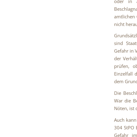
oder in a
Beschlagn
amtlichen 
nicht hera
Grundsätzl
sind Staa
Gefahr in 
der Verhäl
prüfen, o
Einzelfall
dem Grund
Die Besch
War die B
Nöten, ist
Auch kann
304 StPO 
Gefahr im