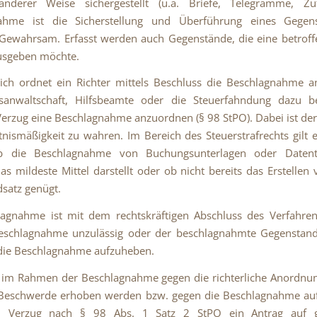
nderer Weise sichergestellt (u.a. Briefe, Telegramme, Zufa
ahme ist die Sicherstellung und Überführung eines Gegen
Gewahrsam. Erfasst werden auch Gegenstände, die eine betrof
usgeben möchte.
ich ordnet ein Richter mittels Beschluss die Beschlagnahme a
tsanwaltschaft, Hilfsbeamte oder die Steuerfahndung dazu be
Verzug eine Beschlagnahme anzuordnen (§ 98 StPO). Dabei ist de
tnismäßigkeit zu wahren. Im Bereich des Steuerstrafrechts gilt 
b die Beschlagnahme von Buchungsunterlagen oder Daten
 das mildeste Mittel darstellt oder ob nicht bereits das Erstellen
satz genügt.
lagnahme ist mit dem rechtskräftigen Abschluss des Verfahren
eschlagnahme unzulässig oder der beschlagnahmte Gegenstand
 die Beschlagnahme aufzuheben.
 im Rahmen der Beschlagnahme gegen die richterliche Anordnu
Beschwerde erhoben werden bzw. gegen die Beschlagnahme au
 Verzug nach § 98 Abs. 1 Satz 2 StPO ein Antrag auf ge