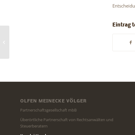
Entscheidu
Eintrag t
Begünstigung im Steuerstrafrecht, §
257 StGB
OLFEN MEINECKE VÖLGER
Partnerschaftsgesellschaft mbB
Überörtliche Partnerschaft von Rechtsanwälten und
Steuerberatern