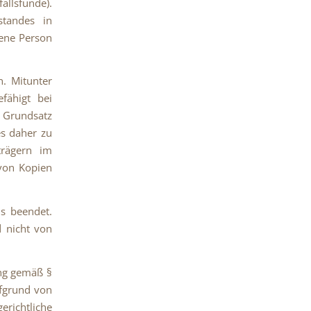
llsfunde).
standes in
fene Person
n. Mitunter
fähigt bei
r Grundsatz
es daher zu
trägern im
 von Kopien
s beendet.
 nicht von
ng gemäß §
fgrund von
richtliche