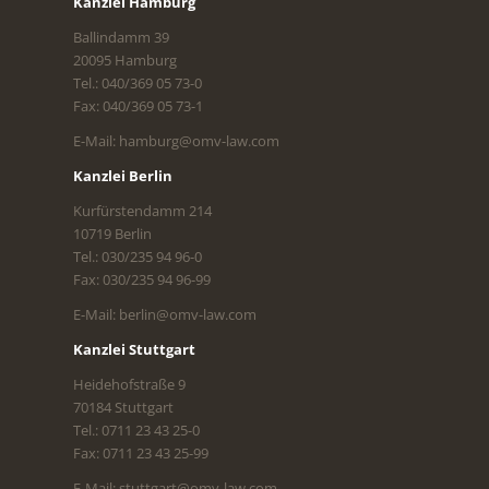
Kanzlei Hamburg
Ballindamm 39
20095 Hamburg
Tel.: 040/369 05 73-0
Fax: 040/369 05 73-1
E-Mail: hamburg@omv-law.com
Kanzlei Berlin
Kurfürstendamm 214
10719 Berlin
Tel.: 030/235 94 96-0
Fax: 030/235 94 96-99
E-Mail: berlin@omv-law.com
Kanzlei Stuttgart
Heidehofstraße 9
70184 Stuttgart
Tel.: 0711 23 43 25-0
Fax: 0711 23 43 25-99
E-Mail: stuttgart@omv-law.com