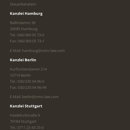
Steuerberatern
Kanzlei Hamburg
Ballindamm 39
20095 Hamburg
Tel.: 040/369 05 73-0
Fax: 040/369 05 73-1
E-Mail: hamburg@omv-law.com
Kanzlei Berlin
Kurfürstendamm 214
10719 Berlin
Tel.: 030/235 94 96-0
Fax: 030/235 94 96-99
E-Mail: berlin@omv-law.com
Kanzlei Stuttgart
Heidehofstraße 9
70184 Stuttgart
Tel.: 0711 23 43 25-0