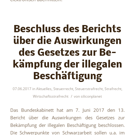
Beschluss des Berichts
über die Aus­wir­kun­gen
des Ge­set­zes zur Be­
kämp­fung der il­le­ga­len
Be­schäf­ti­gung
07.06.2017
in
Aktuelles
,
Steuerrecht
,
Steuerstrafrecht
,
Strafrecht
,
/
Wirtschaftsstrafrecht
von
siliconplanet
Das Bundeskabinett hat am 7. Juni 2017 den 13.
Bericht über die Auswirkungen des Gesetzes zur
Bekämpfung der illegalen Beschäftigung beschlossen.
Die Schwerpunkte von Schwarzarbeit sollen u.a. im