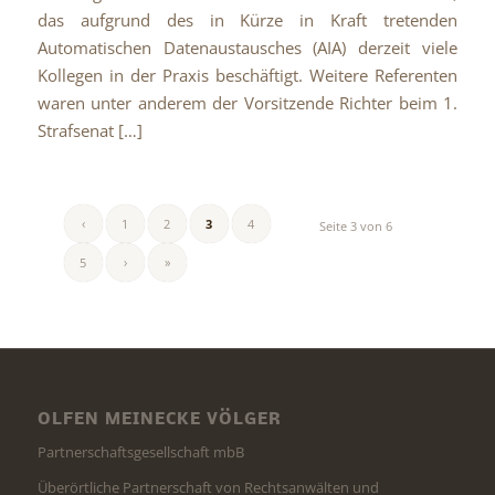
das aufgrund des in Kürze in Kraft tretenden
Automatischen Datenaustausches (AIA) derzeit viele
Kollegen in der Praxis beschäftigt. Weitere Referenten
waren unter anderem der Vorsitzende Richter beim 1.
Strafsenat […]
‹
1
2
3
4
Seite 3 von 6
5
›
»
OLFEN MEINECKE VÖLGER
Partnerschaftsgesellschaft mbB
Überörtliche Partnerschaft von Rechtsanwälten und