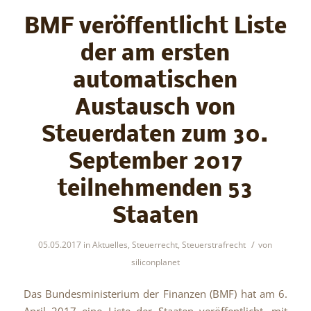
BMF veröffentlicht Liste
der am ersten
automatischen
Austausch von
Steuerdaten zum 30.
September 2017
teilnehmenden 53
Staaten
/
05.05.2017
in
Aktuelles
,
Steuerrecht
,
Steuerstrafrecht
von
siliconplanet
Das Bundesministerium der Finanzen (BMF) hat am 6.
April 2017 eine Liste der Staaten veröffentlicht, mit