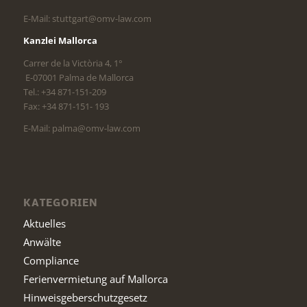
E-Mail: stuttgart@omv-law.com
Kanzlei Mallorca
Carrer de la Victòria 4, 1°
E-07001 Palma de Mallorca
Tel.: +34 871-151-209
Fax: +34 871-151- 193
E-Mail: palma@omv-law.com
KATEGORIEN
Aktuelles
Anwälte
Compliance
Ferienvermietung auf Mallorca
Hinweisgeberschutzgesetz