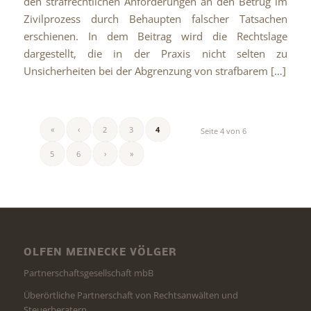
den strafrechtlichen Anforderungen an den Betrug im
Zivilprozess durch Behaupten falscher Tatsachen
erschienen. In dem Beitrag wird die Rechtslage
dargestellt, die in der Praxis nicht selten zu
Unsicherheiten bei der Abgrenzung von strafbarem […]
«
‹
2
3
4
Seite 4 von 6
5
6
›
»
OLFEN MEINECKE VÖLGER
Partnerschaftsgesellschaft mbB
Überörtliche Partnerschaft von Rechtsanwälten und
Steuerberatern