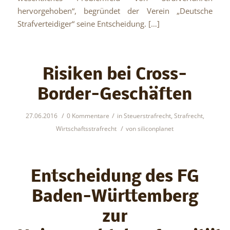
hervorgehoben“, begründet der Verein „Deutsche
Strafverteidiger“ seine Entscheidung. […]
Risiken bei Cross-
Border-Geschäften
/
/
27.06.2016
0 Kommentare
in
Steuerstrafrecht
,
Strafrecht
,
/
Wirtschaftsstrafrecht
von
siliconplanet
Entscheidung des FG
Baden-Württemberg
zur