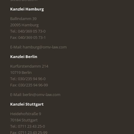
Kanzlei Hamburg
Ballindamm 39
20095 Hamburg
Tel.: 040/369 05 73-0
Fax: 040/369 05 73-1
E-Mail: hamburg@omv-law.com
Kanzlei Berlin
Kurfürstendamm 214
10719 Berlin
Tel.: 030/235 94 96-0
Fax: 030/235 94 96-99
E-Mail: berlin@omv-law.com
Kanzlei Stuttgart
Heidehofstraße 9
70184 Stuttgart
Tel.: 0711 23 43 25-0
Fax: 0711 23 43 25-99