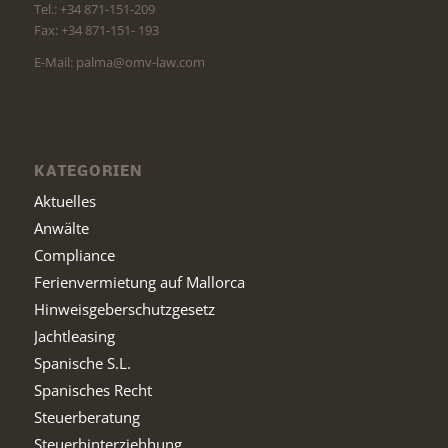
Tel.: +34 871-151-209
Fax: +34 871-151- 193
E-Mail: palma@omv-law.com
KATEGORIEN
Aktuelles
Anwälte
Compliance
Ferienvermietung auf Mallorca
Hinweisgeberschutzgesetz
Jachtleasing
Spanische S.L.
Spanisches Recht
Steuerberatung
Steuerhinterziehhung