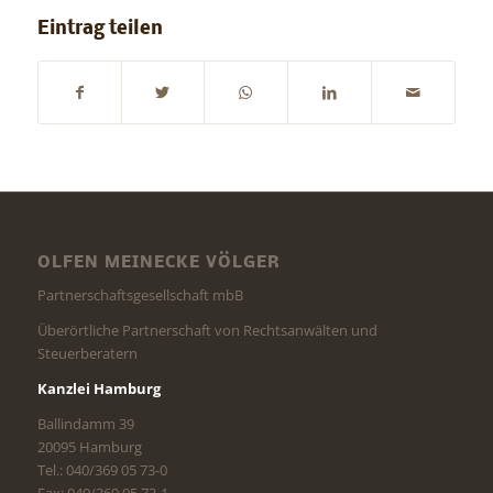
Eintrag teilen
OLFEN MEINECKE VÖLGER
Partnerschaftsgesellschaft mbB
Überörtliche Partnerschaft von Rechtsanwälten und
Steuerberatern
Kanzlei Hamburg
Ballindamm 39
20095 Hamburg
Tel.: 040/369 05 73-0