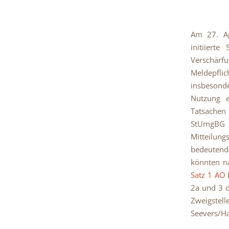
Am 27. Ap
initiiert
Verschärf
Meldepflich
insbesond
Nutzung ei
Tatsache
StUmgBG
Mitteilung
bedeutend
könnten n
Satz 1 AO
b
2a und 3 d
Zweigstell
Seevers/Ha