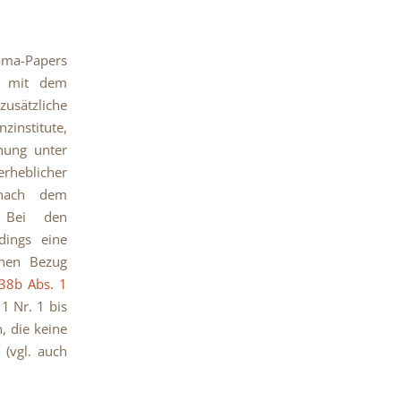
ama-Papers
n, mit dem
usätzliche
nzinstitute,
hung unter
erheblicher
 nach dem
.
Bei den
rdings eine
chen Bezug
38b Abs. 1
 1 Nr. 1 bis
, die keine
 (vgl. auch