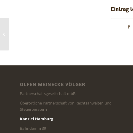
Eintrag t
Vortrag von RA Olfen
bei der BV
Steuerstrafrecht
OLFEN MEINECKE VÖLGER
Partnerschaftsgesellschaft mbB
Überörtliche Partnerschaft von Rechtsanwälten und
Steuerberatern
Kanzlei Hamburg
Ballindamm 39