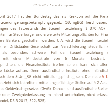
/
02.06.2017
von
siliconplanet
ril 2017 hat der Bundestag das als Reaktion auf die Pan
e Steuerumgehungsbekämpfungsgesetz (StUmgBG) beschlosse
ungen des Tatbestands der Steuerhinterziehung (§ 370 AO), z
ten für Steuerbürger und erweiterte Mitteilungspflichten für Fina
ere Banken, geschaffen werden. U.A. wird die Steuerhinterzie
ner Drittstaaten-Gesellschaft zur Verschleierung steuerlich 
n als besonders schwerer Fall der Steuerhinterziehung
 mit einer Mindeststrafe von 6 Monaten bestraft
spflichten, die Finanzinstitute treffen sollen, kann sich alle
e Lücke auftun. Denn ausländische Institute ohne inländis
ach dem StUmgBG nicht mitteilungspflichtig sein. Der neue
§ 1
ezieht sich betreffend mitteilungspflichtiger Stellen auf § 2 Abs.
es Geldwäschegesetzes (GwG). Danach sind ausländische Stellen
e oder Zweigniederlassung im Inland unterhalten, nicht erfasst
ndel, DStR 2017, 522, 525).