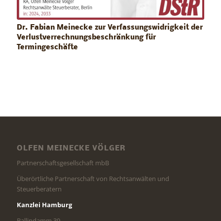
Dr. Fabian Meinecke zur Verfassungswidrigkeit der
Verlustverrechnungsbeschränkung für
Termingeschäfte
OLFEN MEINECKE VÖLGER
Partnerschaftsgesellschaft mbB
Überörtliche Partnerschaft von Rechtsanwälten und
Steuerberatern
Kanzlei Hamburg
Ballindamm 39