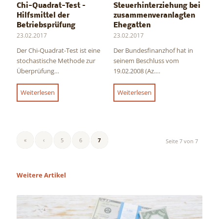
Chi-Quadrat-Test –
Steuerhinterziehung bei
Hilfsmittel der
zusammenveranlagten
Betriebsprüfung
Ehegatten
23.02.2017
23.02.2017
Der Chi-Quadrat-Test ist eine
Der Bundesfinanzhof hat in
stochastische Methode zur
seinem Beschluss vom
Überprüfung…
19.02.2008 (Az.…
Weiterlesen
Weiterlesen
«
‹
5
6
7
Seite 7 von 7
Weitere Artikel