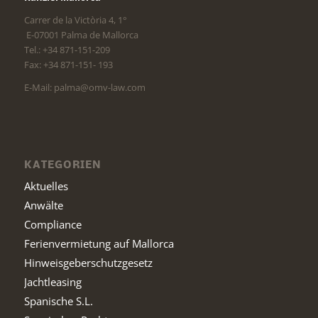
Carrer de la Victòria 4, 1°
E-07001 Palma de Mallorca
Tel.: +34 871-151-209
Fax: +34 871-151- 193
E-Mail: palma@omv-law.com
KATEGORIEN
Aktuelles
Anwälte
Compliance
Ferienvermietung auf Mallorca
Hinweisgeberschutzgesetz
Jachtleasing
Spanische S.L.