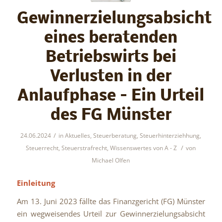
Gewinnerzielungsabsicht
eines beratenden
Betriebswirts bei
Verlusten in der
Anlaufphase – Ein Urteil
des FG Münster
/
24.06.2024
in
Aktuelles
,
Steuerberatung
,
Steuerhinterziehhung
,
/
Steuerrecht
,
Steuerstrafrecht
,
Wissenswertes von A - Z
von
Michael Olfen
Einleitung
Am 13. Juni 2023 fällte das Finanzgericht (FG) Münster
ein wegweisendes Urteil zur Gewinnerzielungsabsicht