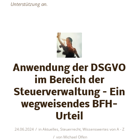
Unterstützung an.
Anwendung der DSGVO
im Bereich der
Steuerverwaltung – Ein
wegweisendes BFH-
Urteil
/
24.06.2024
in
Aktuelles
,
Steuerrecht
,
Wissenswertes von A - Z
/
von
Michael Olfen