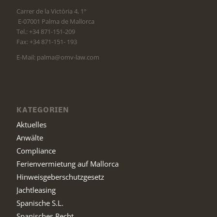
Carrer de la Victòria 4, 1°
E-07001 Palma de Mallorca
Tel.: +34 871-151-209
Fax: +34 871-151- 193
E-Mail: palma@omv-law.com
KATEGORIEN
Aktuelles
Anwälte
Compliance
Ferienvermietung auf Mallorca
Hinweisgeberschutzgesetz
Jachtleasing
Spanische S.L.
Spanisches Recht