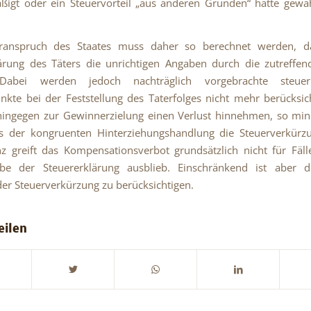
ßigt oder ein Steuervorteil „aus anderen Gründen“ hätte gew
ranspruch des Staates muss daher so berechnet werden, d
ärung des Täters die unrichtigen Angaben durch die zutreffen
Dabei werden jedoch nachträglich vorgebrachte steuer
nkte bei der Feststellung des Taterfolges nicht mehr berücksic
hingegen zur Gewinnerzielung einen Verlust hinnehmen, so min
us der kongruenten Hinterziehungshandlung die Steuerverkürzu
 greift das Kompensationsverbot grundsätzlich nicht für Fäl
be der Steuererklärung ausblieb. Einschränkend ist aber d
der Steuerverkürzung zu berücksichtigen.
eilen