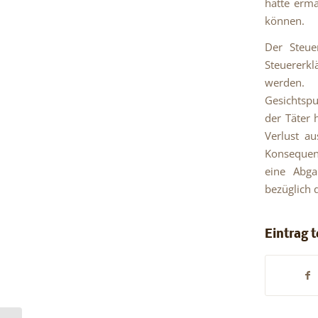
hätte ermä
können.
Der Steue
Steuererkl
werden. 
Gesichtspu
der Täter 
Verlust a
Konsequenz
eine Abga
bezüglich 
Eintrag t