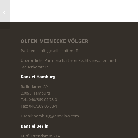
Hinterziehungszinsen nach § 235 AO
OLFEN MEINECKE VÖLGER
Partnerschaftsgesellschaft mbB
Überörtliche Partnerschaft von Rechtsanwälten und
Steuerberatern
Kanzlei Hamburg
Ballindamm 39
20095 Hamburg
Tel.: 040/369 05 73-0
Fax: 040/369 05 73-1
E-Mail: hamburg@omv-law.com
Kanzlei Berlin
Kurfürstendamm 214