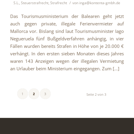
/
S.L.
,
Steuerstrafrecht
,
Strafrecht
von
inga@kontenta-gmbh.de
Das Tourismusministerium der Balearen geht jetzt
auch gegen private, illegale Ferienvermieter auf
Mallorca vor. Bislang sind laut Tourismusminister Iago
Negueruela fünf Bußgeldverfahren anhängig, in vier
Fällen wurden bereits Strafen in Höhe von je 20.000 €
verhängt. In den ersten sieben Monaten dieses Jahres
waren 143 Anzeigen wegen der illegalen Vermietung
an Urlauber beim Ministerium eingegangen. Zum […]
1
2
3
Seite 2 von 3