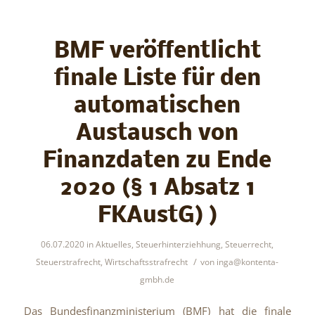
BMF veröffentlicht
finale Liste für den
automatischen
Austausch von
Finanzdaten zu Ende
2020 (§ 1 Absatz 1
FKAustG) )
06.07.2020
in
Aktuelles
,
Steuerhinterziehhung
,
Steuerrecht
,
/
Steuerstrafrecht
,
Wirtschaftsstrafrecht
von
inga@kontenta-
gmbh.de
Das Bundesfinanzministerium (BMF) hat die finale