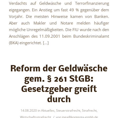
Verdachts auf Geldwäsche und Terrorfinanzierung
eigegangen. Ein Anstieg um fast 49 % gegenüber dem
Vorjahr. Die meisten Hinweise kamen von Banken.
Aber auch Makler und Notare melden häufiger
mögliche Unregelmäßigkeiten. Die FIU wurde nach den
Anschlägen des 11.09.2001 beim Bundeskriminalamt
(BKA) eingerichtet. […]
Reform der Geldwäsche
gem. § 261 StGB:
Gesetzgeber greift
durch
14.08.2020
in
Aktuelles
,
Steuerstrafrecht
,
Strafrecht
,
/
Wirtschaftsstrafrecht
von
inga@kontenta-gmbh.de