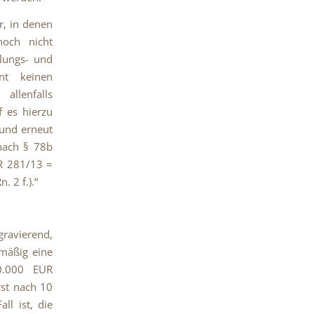
r, in denen
noch nicht
tlungs- und
ent keinen
allenfalls
f es hierzu
 und erneut
nach § 78b
tR 281/13 =
. 2 f.).“
ravierend,
lmäßig eine
50.000 EUR
rst nach 10
ll ist, die