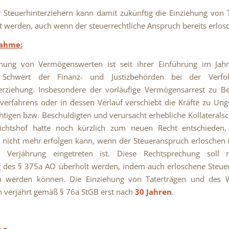
Steuerhinterziehern kann damit zukünftig die Einziehung von 
 werden, auch wenn der steuerrechtliche Anspruch bereits erlosch
nahme:
ehung von Vermögenswerten ist seit ihrer Einführung im Jah
s Schwert der Finanz- und Justizbehörden bei der Verf
erziehung. Insbesondere der vorläufige Vermögensarrest zu B
fverfahrens oder in dessen Verlauf verschiebt die Kräfte zu Un
chtigen bzw. Beschuldigten und verursacht erhebliche Kollaterals
ichtshof hatte noch kürzlich zum neuen Recht entschieden,
 nicht mehr erfolgen kann, wenn der Steueranspruch erloschen i
he Verjährung eingetreten ist. Diese Rechtsprechung soll
g des § 375a AO überholt werden, indem auch erloschene Steue
n werden können. Die Einziehung von Taterträgen und des 
n verjährt gemäß § 76a StGB erst nach
30 Jahren
.