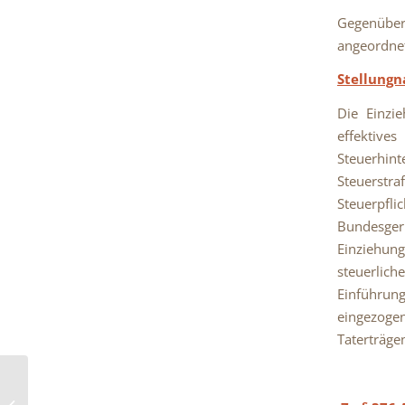
Gegenüber 
angeordnet
Stellung
Die Einzi
effektive
Steuerhint
Steuerstra
Steuerpfli
Bundesger
Einziehung
steuerlic
Einführun
eingezoge
Taterträge
Entziehung der
Approbation wegen