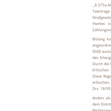
„§ 375a AO
Taterträg
Strafgeset
Hierbei i
Zahlungsve
Bislang k
angeordnet
StGB aussc
des Erlang
Durch die 
Erlöschen
Diese Rege
erlöschen,
Drs. 18/952
Anders als
dem Eintri
Rechtspre