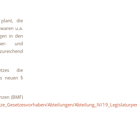
plant, die
 waren u.a.
ngen in den
uer- und
zureichend
tzes die
es neuen §
anzen (BMF)
tze_Gesetzesvorhaben/Abteilungen/Abteilung_IV/19_Legislaturp