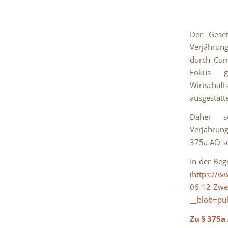
Der Geset
Verjährung
durch Cum-
Fokus g
Wirtschaf
ausgestatt
Daher s
Verjährun
375a AO s
In der Beg
(
https://w
06-12-Zwei
__blob=pub
Zu § 375a