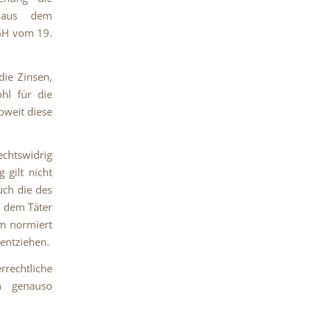
 aus dem
BGH vom 19.
die Zinsen,
ohl für die
oweit diese
chtswidrig
 gilt nicht
uch die des
, dem Täter
em normiert
 entziehen.
rechtliche
en genauso