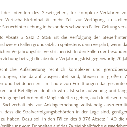
d der Intention des Gesetzgebers, für komplexe Verfahren vo
er Wirtschaftskriminalität mehr Zeit zur Verfügung zu stelle
r Steuerhinterziehung in besonders schweren Fällen Geltung versc
c Absatz 3 Satz 2 StGB ist die Verfolgung der Steuerhinter
schweren Fällen grundsätzlich spätestens dann verjährt, wenn d
lichen Verjährungsfrist verstrichen ist. In den Fällen der besonde
erziehung beträgt die absolute Verjährungsfrist gegenwärtig 20 Ja
rechtliche Aufarbeitung rechtlich komplexer und grenzübersc
taltungen, die darauf ausgerichtet sind, Steuern in großem
hen und bei denen erst im Laufe von Ermittlungen das gesamte
en und Beteiligten deutlich wird, ist sehr aufwendig und lan
erfolgungsbehörden die Möglichkeit zu geben, auch in diesen ne
 Sachverhalt bis zur Anklageerhebung vollständig auszuermitt
ch, dass die Strafverfolgungsbehörden in der Lage sind, genüge
 zu haben. Dazu soll in den Fällen des § 376 Absatz 1 AO die
Verjährung vom Doppelten auf das Zweieinhalbfache ausgedehnt