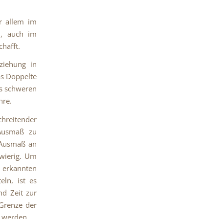
r allem im
n, auch im
hafft.
ziehung in
as Doppelte
rs schweren
hre.
hreitender
 Ausmaß zu
 Ausmaß an
gwierig. Um
u erkannten
eln, ist es
nd Zeit zur
 Grenze der
 werden.