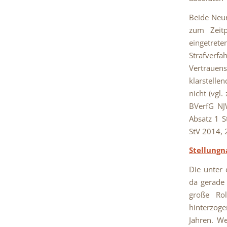
Beide Neur
zum Zeitp
eingetrete
Strafverf
Vertrauen
klarstelle
nicht (vgl
BVerfG NJ
Absatz 1 S
StV 2014, 2
Stellung
Die unter
da gerade 
große Rol
hinterzoge
Jahren. We