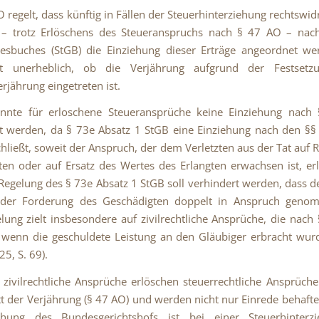
 regelt, dass künftig in Fällen der Steuerhinterziehung rechtswidr
e – trotz Erlöschens des Steueranspruchs nach § 47 AO – nac
zesbuches (StGB) die Einziehung dieser Erträge angeordnet w
st unerheblich, ob die Verjährung aufgrund der Festsetz
rjährung eingetreten ist.
onnte für erloschene Steueransprüche keine Einziehung nach
 werden, da § 73e Absatz 1 StGB eine Einziehung nach den §§
hließt, soweit der Anspruch, der dem Verletzten aus der Tat auf
ten oder auf Ersatz des Wertes des Erlangten erwachsen ist, erl
Regelung des § 73e Absatz 1 StGB soll verhindert werden, dass de
 der Forderung des Geschädigten doppelt in Anspruch geno
lung zielt insbesondere auf zivilrechtliche Ansprüche, die nac
 wenn die geschuldete Leistung an den Gläubiger erbracht wurd
5, S. 69).
 zivilrechtliche Ansprüche erlöschen steuerrechtliche Ansprüch
tt der Verjährung (§ 47 AO) und werden nicht nur Einrede behafte
chung des Bundesgerichtshofs ist bei einer Steuerhinterz