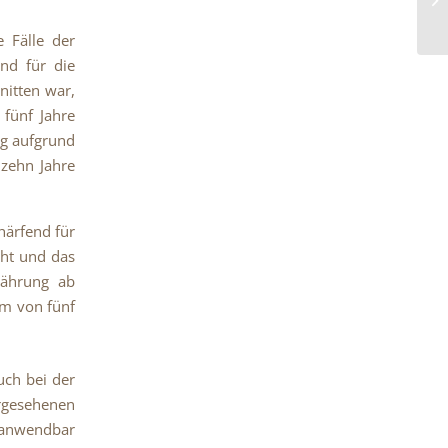
e Fälle der
nd für die
nitten war,
 fünf Jahre
ng aufgrund
 zehn Jahre
härfend für
oht und das
jährung ab
um von fünf
uch bei der
rgesehenen
B anwendbar