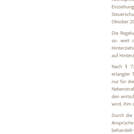
Einzieh
Steuerschu
Oktober 20
Die Regelu
so- weit d
Hinterzieh
auf Hinter
Nach § 73
erlangter 
nur für di
Nebenstraf
den wirtsc
wird, ihm 
Durch die
Ansprüche
behandelt w