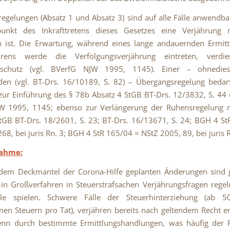
egelungen (Absatz 1 und Absatz 3) sind auf alle Fälle anwendba
unkt des Inkrafttretens dieses Gesetzes eine Verjährung 
n ist. Die Erwartung, während eines lange andauernden Ermit
ahrens werde die Verfolgungsverjährung eintreten, verdi
sschutz (vgl. BVerfG NJW 1995, 1145). Einer – ohnedies 
nden (vgl. BT-Drs. 16/10189, S. 82) – Übergangsregelung bedar
. zur Einführung des § 78b Absatz 4 StGB BT-Drs. 12/3832, S. 44
W 1995, 1145; ebenso zur Verlängerung der Ruhensregelung 
tGB BT-Drs. 18/2601, S. 23; BT-Drs. 16/13671, S. 24; BGH 4 S
68, bei juris Rn. 3; BGH 4 StR 165/04 = NStZ 2005, 89, bei juris Rn
nahme:
 dem Deckmantel der Corona-Hilfe geplanten Änderungen sind g
in Großverfahren in Steuerstrafsachen Verjährungsfragen rege
le spielen. Schwere Fälle der Steuerhinterziehung (ab 
nen Steuern pro Tat), verjähren bereits nach geltendem Recht e
nn durch bestimmte Ermittlungshandlungen, was häufig der Fa