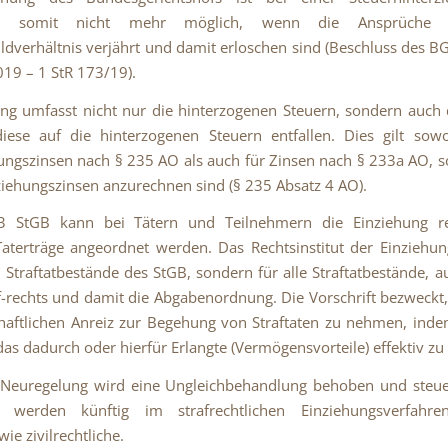
ung somit nicht mehr möglich, wenn die Ansprüche
ldverhältnis verjährt und damit erloschen sind (Beschluss des 
19 – 1 StR 173/19).
ng umfasst nicht nur die hinterzogenen Steuern, sondern auch 
iese auf die hinterzogenen Steuern entfallen. Dies gilt sow
ungszinsen nach § 235 AO als auch für Zinsen nach § 233a AO, s
ziehungszinsen anzurechnen sind (§ 235 Absatz 4 AO).
 StGB kann bei Tätern und Teilnehmern die Einziehung re
Taterträge angeordnet werden. Das Rechtsinstitut der Einziehung
e Straftatbestände des StGB, sondern für alle Straftatbestände, a
-rechts und damit die Abgabenordnung. Die Vorschrift bezweckt
haftlichen Anreiz zur Begehung von Straftaten zu nehmen, ind
das dadurch oder hierfür Erlangte (Vermögensvorteile) effektiv zu
 Neuregelung wird eine Ungleichbehandlung behoben und steuer
 werden künftig im strafrechtlichen Einziehungsverfahr
ie zivilrechtliche.