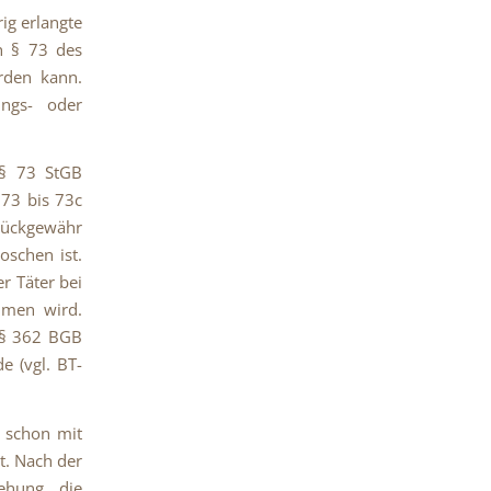
ig erlangte
h § 73 des
erden kann.
ungs- oder
 § 73 StGB
 73 bis 73c
 Rückgewähr
oschen ist.
r Täter bei
mmen wird.
h § 362 BGB
e (vgl. BT-
e schon mit
t. Nach der
iehung die