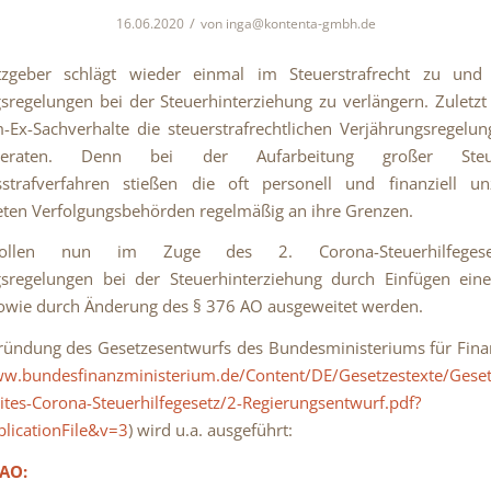
/
16.06.2020
von
inga@kontenta-gmbh.de
zgeber schlägt wieder einmal im Steuerstrafrecht zu und 
sregelungen bei der Steuerhinterziehung zu verlängern. Zuletzt
Ex-Sachverhalte die steuerstrafrechtlichen Verjährungsregelu
eraten. Denn bei der Aufarbeitung großer Ste
tsstrafverfahren stießen die oft personell und finanziell un
eten Verfolgungsbehörden regelmäßig an ihre Grenzen.
ollen nun im Zuge des 2. Corona-Steuerhilfegese
gsregelungen bei der Steuerhinterziehung durch Einfügen ein
owie durch Änderung des § 376 AO ausgeweitet werden.
ründung des Gesetzesentwurfs des Bundesministeriums für Fin
ww.bundesfinanzministerium.de/Content/DE/Gesetzestexte/Gese
tes-Corona-Steuerhilfegesetz/2-Regierungsentwurf.pdf?
licationFile&v=3
) wird u.a. ausgeführt:
 AO: