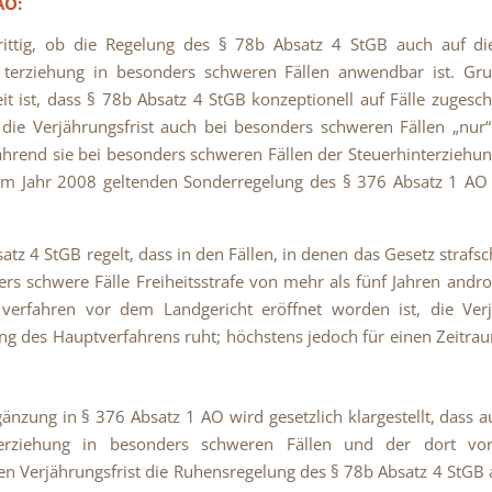
AO:
trittig, ob die Regelung des § 78b Absatz 4 StGB auch auf di
- terziehung in besonders schweren Fällen anwendbar ist. Gru
it ist, dass § 78b Absatz 4 StGB konzeptionell auf Fälle zugesch
die Verjährungsfrist auch bei besonders schweren Fällen „nur“
ährend sie bei besonders schweren Fällen der Steuerhinterziehu
em Jahr 2008 geltenden Sonderregelung des § 376 Absatz 1 AO
atz 4 StGB regelt, dass in den Fällen, in denen das Gesetz strafsc
rs schwere Fälle Freiheitsstrafe von mehr als fünf Jahren andr
 verfahren vor dem Landgericht eröffnet worden ist, die Ver
ng des Hauptverfahrens ruht; höchstens jedoch für einen Zeitra
gänzung in § 376 Absatz 1 AO wird gesetzlich klargestellt, dass a
terziehung in besonders schweren Fällen und der dort vo
en Verjährungsfrist die Ruhensregelung des § 78b Absatz 4 StG