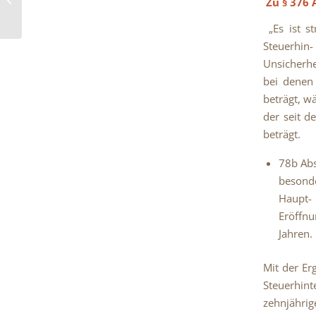
Zu § 376 
Steuerhinterziehung ist
rechtmäßig
„Es ist s
Steuerhin
Unsicherhe
bei denen 
beträgt, w
der seit d
beträgt.
78b Abs
besonde
Haupt-
Eröffnu
Jahren.
Mit der Er
Steuerhin
zehnjährig