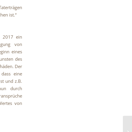
Taterträgen
en ist.“
r 2017 ein
olgung von
eginn eines
gunsten des
chäden. Der
 dass eine
st und z.B.
 nun durch
ransprüche
Wertes von