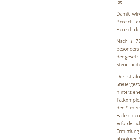
ist.
Damit wir
Bereich d
Bereich de
Nach § 78
besonders 
der gesetz
Steuerhint
Die straf
Steuerges
hinterzie
Tatkomplex
den Strafv
Fällen den
erforderli
Ermittlung
absoluten 