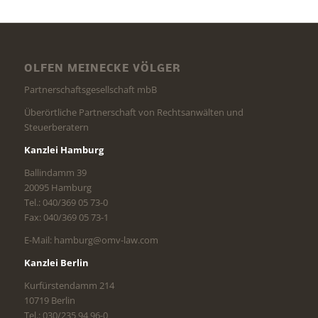
OLFEN MEINECKE VÖLGER
Partnerschaftsgesellschaft mbB
Überörtliche Partnerschaft von Rechtsanwälten und
Steuerberatern
Kanzlei Hamburg
Ballindamm 39
20095 Hamburg
Tel.: 040/369 05 73-0
Fax: 040/369 05 73-1
E-Mail: hamburg@omv-law.com
Kanzlei Berlin
Kurfürstendamm 214
10719 Berlin
Tel.: 030/235 94 96-0