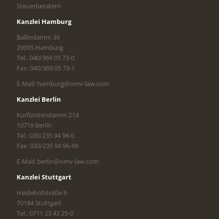
Steuerberatern
Kanzlei Hamburg
Ballindamm 39
20095 Hamburg
Tel.: 040/369 05 73-0
Fax: 040/369 05 73-1
E-Mail: hamburg@omv-law.com
Kanzlei Berlin
Kurfürstendamm 214
10719 Berlin
Tel.: 030/235 94 96-0
Fax: 030/235 94 96-99
E-Mail: berlin@omv-law.com
Kanzlei Stuttgart
Heidehofstraße 9
70184 Stuttgart
Tel.: 0711 23 43 25-0