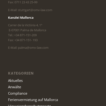
Fax: 0711 23 43 25-99
E-Mail: stuttgart@omv-law.com
Kanzlei Mallorca
Carrer de la Victòria 4, 1°
E-07001 Palma de Mallorca
Tel.: +34 871-151-209
Fax: +34 871-151- 193
E-Mail: palma@omv-law.com
KATEGORIEN
Aktuelles
Anwälte
Compliance
Ferienvermietung auf Mallorca
Hinweisgeberschutzgesetz