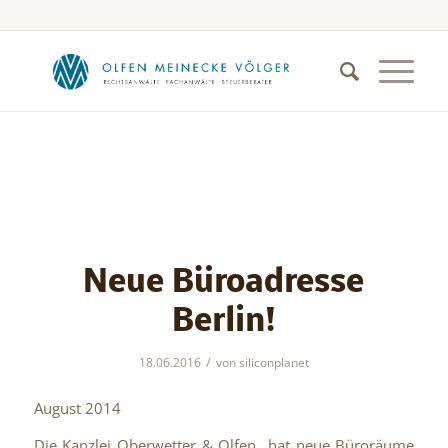
Neue Büroadresse
Berlin!
/
18.06.2016
von
siliconplanet
August 2014
Die Kanzlei Oberwetter & Olfen hat neue Büroräume