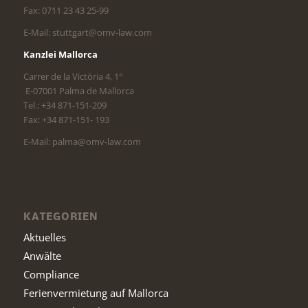
Fax: 0711 23 43 25-99
E-Mail: stuttgart@omv-law.com
Kanzlei Mallorca
Carrer de la Victòria 4, 1°
E-07001 Palma de Mallorca
Tel.: +34 871-151-209
Fax: +34 871-151- 193
E-Mail: palma@omv-law.com
KATEGORIEN
Aktuelles
Anwälte
Compliance
Ferienvermietung auf Mallorca