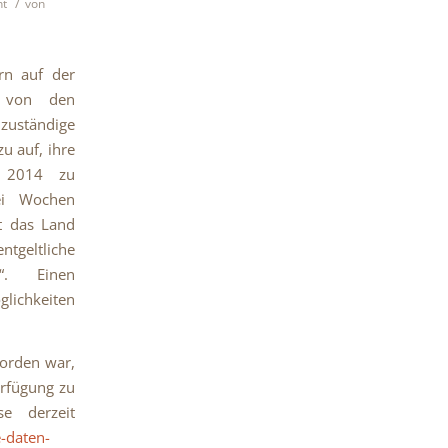
/
ht
von
rn auf der
t von den
zuständige
u auf, ihre
b 2014 zu
ei Wochen
t das Land
geltliche
“. Einen
lichkeiten
worden war,
erfügung zu
se derzeit
e-daten-