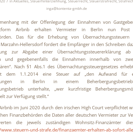
/
020
in
Aktuelles
,
Steuerhinterziehhung
,
Steuerrecht
,
Steuerstrafrecht
,
Strafrec
inga@kontenta-gmbh.de
enhang mit der Offenlegung der Einnahmen von Gastgebe
attform Airbnb erhalten Vermieter in Berlin nun Pos
örden. Das für die Erhebung von Übernachtungssteuern 
Marzahn-Hellersdorf fordert die Empfänger in den Schreiben daz
chtung zur Abgabe einer Übernachtungssteuererklärung a
en und gegebenenfalls die Einnahmen innerhalb von zw
lären“. Nach §1 Abs.1 des Übernachtungssteuergesetzes erheb
eit dem 1.1.2014 eine Steuer auf „den Aufwand für ent
htungen in Berlin in einem Beherbergungsbetrieb
ungsbetrieb unterhalte, „wer kurzfristige Beherbergungsmög
lt zur Verfügung stellt.“
rbnb im Juni 2020 durch den irischen High Court verpflichtet 
hen Finanzbehörden die Daten aller deutschen Vermieter zur V
werten die jeweils zuständigen Wohnsitz-Finanzämter die
//www.steuern-und-strafe.de/finanzaemter-erhalten-ab-sofort-all