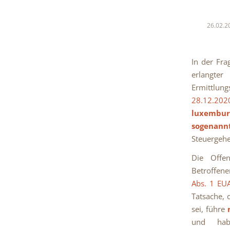
26.02.2
In der Fr
erlangte
Ermittlun
28.12.202
luxemburg
sogenan
Steuergehe
Die Offen
Betroffene
Abs. 1 EU
Tatsache, 
sei, führe
und h