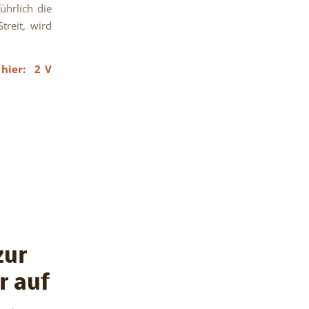
ührlich die
treit, wird
e hier:
2 V
zur
r auf