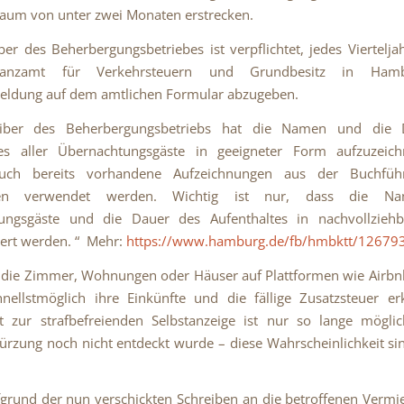
raum von unter zwei Monaten erstrecken.
ber des Beherbergungsbetriebes ist verpflichtet, jedes Vierteljah
anzamt für Verkehrsteuern und Grundbesitz in Ham
eldung auf dem amtlichen Formular abzugeben.
eiber des Beherbergungsbetriebs hat die Namen und die 
tes aller Übernachtungsgäste in geeigneter Form aufzuzeic
uch bereits vorhandene Aufzeichnungen aus der Buchfüh
en verwendet werden. Wichtig ist nur, dass die Na
ungsgäste und die Dauer des Aufenthaltes in nachvollzieh
ert werden.
“ Mehr:
https://www.hamburg.de/fb/hmbktt/126793
 die Zimmer, Wohnungen oder Häuser auf Plattformen wie Airbn
hnellstmöglich ihre Einkünfte und die fällige Zusatzsteuer er
t zur strafbefreienden Selbstanzeige ist nur so lange mögli
ürzung noch nicht entdeckt wurde – diese Wahrscheinlichkeit si
fgrund der nun verschickten Schreiben an die betroffenen Vermi