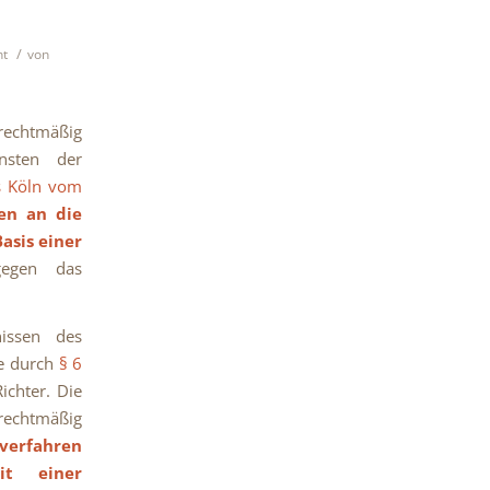
/
ht
von
rechtmäßig
nsten der
s Köln vom
en an die
asis einer
egen das
nissen des
e durch
§ 6
ichter. Die
 rechtmäßig
verfahren
it einer