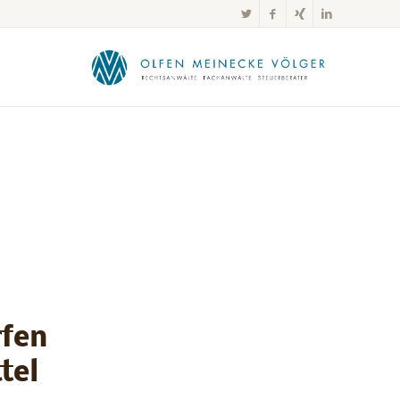
rfen
tel