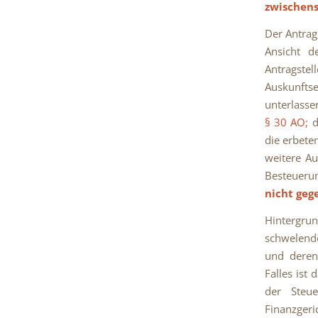
zwischens
Der Antrag
Ansicht d
Antragste
Auskunft
unterlasse
§ 30 AO;
d
die erbete
weitere Au
Besteueru
nicht geg
Hintergru
schwelende
und deren
Falles ist
der Steu
Finanzgeri