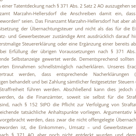
n einer Tatentdeckung nach § 371 Abs. 2 Satz 2 AO auszugehen sein
zamt Marzahn-Hellersdorf die Anschreiben damit ein, dass
eworden“ seien. Das Finanzamt Marzahn-Hellersdorf hat aber als
estsetzung der Übernachtungsteuer und nicht als das für die 
tz- und Gewerbesteuer zuständige Amt ausdrücklich darauf hi
erstmalige Steuererklärung oder eine Ergänzung einer bereits 
 bei Erfüllung der übrigen Voraussetzungen nach § 371 Abs
iende Selbstanzeige gewertet werde. Dementsprechend sollten
lärten Einnahmen schnellstmöglich nacherklären. Unseres Erac
ertraut werden, dass entsprechende Nacherklärungen (
igen behandelt und bei Zahlung sämtlicher festgesetzter Steuern
Straffreiheit führen werden. Abschließend kann dies jedoch 
 werden, da die Finanzämter, soweit sie selbst für die Straf
sind, nach § 152 StPO die Pflicht zur Verfolgung von Straft
eichende tatsächliche Anhaltspunkte vorliegen. Argumentativ 
vorgebracht werden, dass zwar die nicht offengelegte Übernac
eworden ist, die Einkommen-, Umsatz – und Gewerbsteuer 
ach § 371 AO aber noch nicht entdeckt wurden und dem