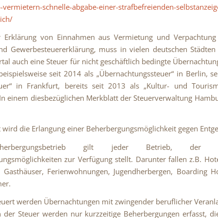
-vermietern-schnelle-abgabe-einer-strafbefreienden-selbstanzeig
ich/
 Erklärung von Einnahmen aus Vermietung und Verpachtung
nd Gewerbesteuererklärung, muss in vielen deutschen Städten 
tal auch eine Steuer für nicht geschäftlich bedingte Übernachtun
eispielsweise seit 2014 als „Übernachtungssteuer“ in Berlin, se
uer“ in Frankfurt, bereits seit 2013 als „Kultur- und Touris
n einem diesbezüglichen Merkblatt der Steuerverwaltung Hambu
 wird die Erlangung einer Beherbergungsmöglichkeit gegen Entgel
erbergungsbetrieb gilt jeder Betrieb, der kur
ngsmöglichkeiten zur Verfügung stellt. Darunter fallen z.B. Hote
, Gasthäuser, Ferienwohnungen, Jugendherbergen, Boarding H
er.
euert werden Übernachtungen mit zwingender beruflicher Veranla
n der Steuer werden nur kurzzeitige Beherbergungen erfasst, di