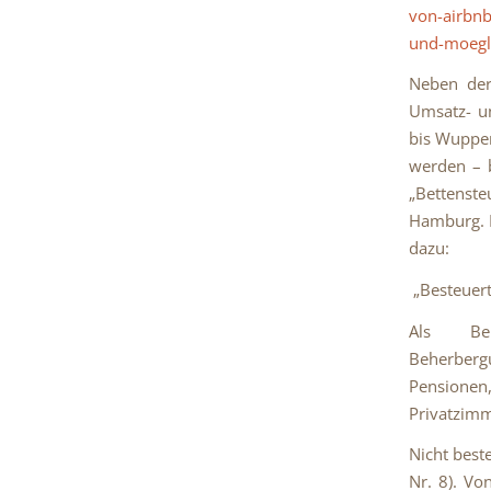
von-airbnb
und-moegl
Neben der
Umsatz- u
bis Wupper
werden – b
„Bettenste
Hamburg. I
dazu:
„
Besteuert
Als Beh
Beherbergu
Pensionen
Privatzimm
Nicht best
Nr. 8). Vo