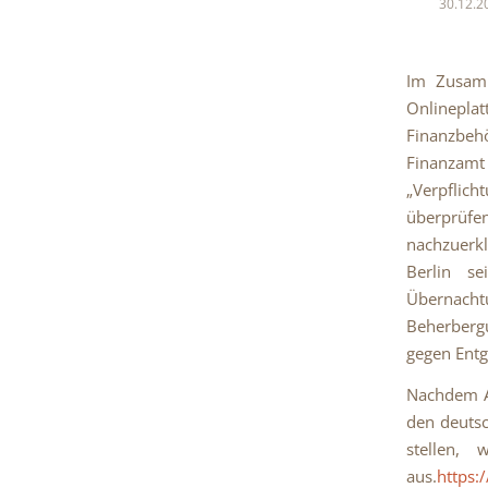
30.12.2
Im Zusamm
Onlinepl
Finanzbeh
Finanzamt 
„Verpfli
überprüf
nachzuerk
Berlin s
Übernac
Beherberg
gegen Entge
Nachdem Ai
den deutsc
stellen, 
aus.
https: