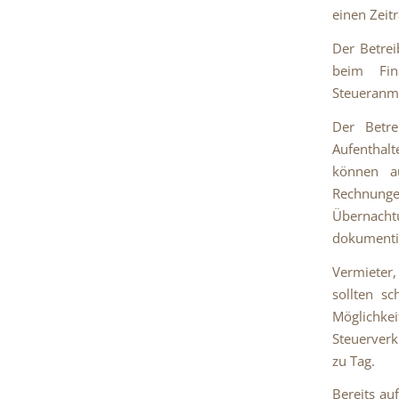
einen Zeit
Der Betrei
beim Fin
Steueranm
Der Betr
Aufenthal
können a
Rechnung
Übernacht
dokumenti
Vermieter,
sollten sc
Möglichkei
Steuerverk
zu Tag.
Bereits au