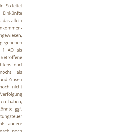
. So leitet
 Einkünfte
 das allein
Einkommen-
ngewiesen,
abgegebenen
. 1 AO als
 Betroffene
htens darf
noch) als
 und Zinsen
noch nicht
verfolgung
aten haben,
könnte ggf.
htungsteuer
als andere
nach noch