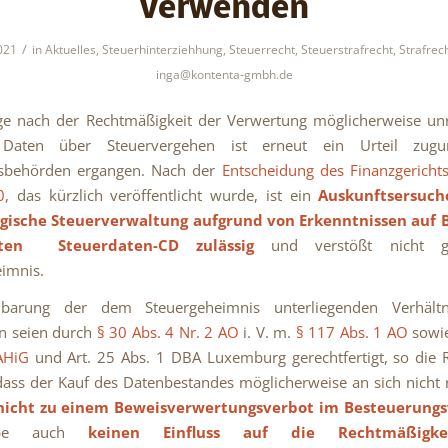
verwenden
/
021
in
Aktuelles
,
Steuerhinterziehhung
,
Steuerrecht
,
Steuerstrafrecht
,
Strafrec
inga@kontenta-gmbh.de
age nach der Rechtmäßigkeit der Verwertung möglicherweise un
r Daten über Steuervergehen ist erneut ein Urteil zugu
gsbehörden ergangen. Nach der
Entscheidung des Finanzgericht
0
, das kürzlich veröffentlicht wurde, ist ein
Auskunftsersuch
ische Steuerverwaltung aufgrund von Erkenntnissen auf B
nten Steuerdaten-CD zulässig
und verstößt nicht g
imnis.
barung der dem Steuergeheimnis unterliegenden Verhält
n seien durch
§ 30 Abs. 4 Nr. 2 AO
i. V. m.
§ 117 Abs. 1 AO
sowi
AHiG
und Art. 25 Abs. 1 DBA Luxemburg gerechtfertigt, so die R
dass der Kauf des Datenbestandes möglicherweise an sich nicht
nicht zu einem Beweisverwertungsverbot im Besteuerungs
abe auch
keinen Einfluss auf die Rechtmäßigke