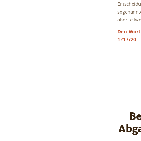
Entscheidu
sogenann
aber teilw
Den Wortl
1217/20
Be
Abga