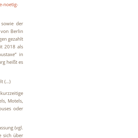
e-noetig-
 sowie der
von Berlin
gen gezahlt
it 2018 als
mustaxe“ in
rg heißt es
t (…)
zzeitige
ls, Motels,
ouses oder
ssung (vgl.
e sich über