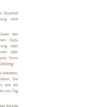
r (Quartal)
burg eine
Dauer des
hnen. Dazu
rung oder
men aller
barer Form
28/kttg/
b anbieten,
klären. Die
ch, wie die
nkt von Tag
eter könnte