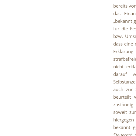
bereits vo
das Finan
„bekannt g
für die F
bzw. Umsa
dass eine 
Erklärung
strafbefre
nicht erk
darauf v
Selbstanze
auch zur 
beurteilt
zuständig 
soweit zur
hiergegen 
bekannt g
Steuerart
n