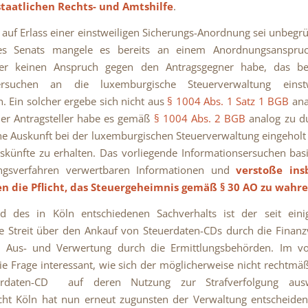
taatlichen Rechts- und Amtshilfe
.
 auf Erlass einer einstweiligen Sicherungs-Anordnung sei unbegr
es Senats mangele es bereits an einem Anordnungsanspru
ller keinen Anspruch gegen den Antragsgegner habe, das bea
sersuchen an die luxemburgische Steuerverwaltung einst
n. Ein solcher ergebe sich nicht aus
§ 1004 Abs. 1 Satz 1 BGB
anal
er Antragsteller habe es gemäß
§ 1004 Abs. 2 BGB
analog zu du
ne Auskunft bei der luxemburgischen Steuerverwaltung eingehol
skünfte zu erhalten. Das vorliegende Informationsersuchen bas
ngsverfahren verwertbaren Informationen und
verstoße ins
en die Pflicht, das Steuergeheimnis gemäß
§ 30 AO
zu wahr
nd des in Köln entschiedenen Sachverhalts ist der seit eini
 Streit über den Ankauf von Steuerdaten-CDs durch die Finan
 Aus- und Verwertung durch die Ermittlungsbehörden. Im vo
 die Frage interessant, wie sich der möglicherweise nicht rechtmä
erdaten-CD auf deren Nutzung zur Strafverfolgung ausw
cht Köln hat nun erneut zugunsten der Verwaltung entscheiden