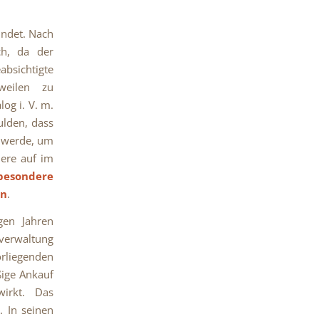
ündet. Nach
ch, da der
bsichtigte
weilen zu
og i. V. m.
lden, dass
t werde, um
iere auf im
besondere
en
.
gen Jahren
zverwaltung
rliegenden
ßige Ankauf
irkt. Das
. In seinen