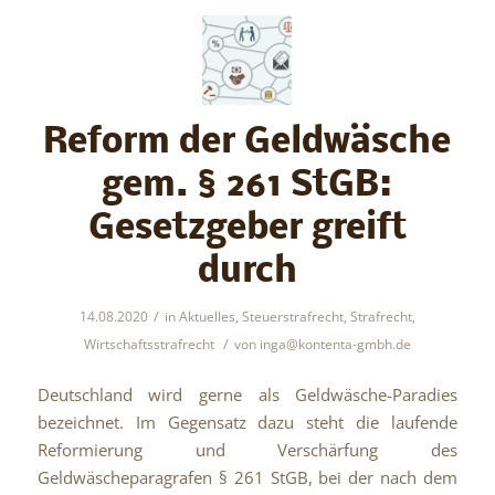
Reform der Geldwäsche
gem. § 261 StGB:
Gesetzgeber greift
durch
/
14.08.2020
in
Aktuelles
,
Steuerstrafrecht
,
Strafrecht
,
/
Wirtschaftsstrafrecht
von
inga@kontenta-gmbh.de
Deutschland wird gerne als Geldwäsche-Paradies
bezeichnet. Im Gegensatz dazu steht die laufende
Reformierung und Verschärfung des
Geldwäscheparagrafen § 261 StGB, bei der nach dem