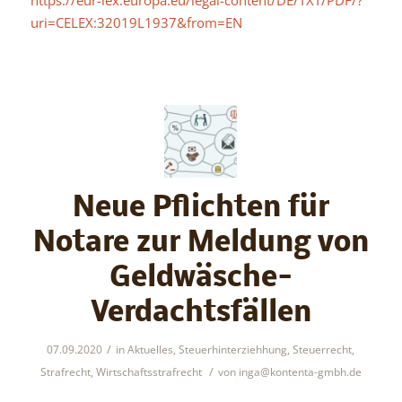
uri=CELEX:32019L1937&from=EN
Neue Pflichten für
Notare zur Meldung von
Geldwäsche-
Verdachtsfällen
/
07.09.2020
in
Aktuelles
,
Steuerhinterziehhung
,
Steuerrecht
,
/
Strafrecht
,
Wirtschaftsstrafrecht
von
inga@kontenta-gmbh.de