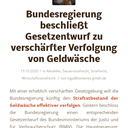
Bundesregierung
beschließt
Gesetzentwurf zu
verschärfter Verfolgung
von Geldwäsche
/
15.10.2020
in
Aktuelles
,
Steuerstrafrecht
,
Strafrecht
,
/
Wirtschaftsstrafrecht
von
inga@kontenta-gmbh.de
Mit einer erheblich verschärften Gesetzgebung will die
Bundesregierung künftig den
Straftatbestand der
Geldwäsche effektiver verfolgen
. Gestern beschloss
die Bundesregierung einen entsprechenden
Gesetzentwurf des Bundesministeriums der Justiz und
für Verbraucherschutz (BMJV). Die Hauptneuerung: