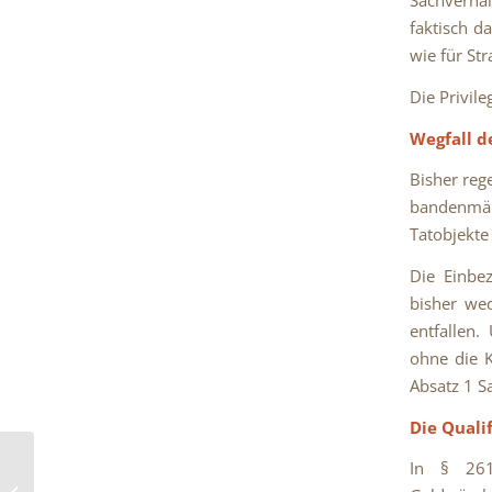
Sachverhal
faktisch d
wie für Str
Die Privile
Wegfall d
Bisher reg
bandenmäß
Tatobjekt
Die Einbe
bisher wed
entfallen.
ohne die K
Absatz 1 S
Die Quali
Urteil:
In § 261
Ermittlungsbehörden