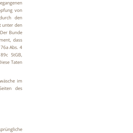
begangenen
öpfung von
 durch den
t unter den
. Der Bunde
ment, dass
 76a Abs. 4
 89c StGB,
Diese Taten
dwäsche im
eiten des
prüngliche