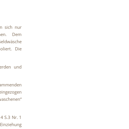
n sich nur
chen. Dem
Geldwäsche
liert. Die
werden und
stammenden
ingezogen
ewaschenen“
4 S.3 Nr. 1
 Einziehung