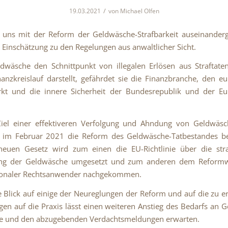
/
19.03.2021
von
Michael Olfen
 uns mit der Reform der Geldwäsche-Strafbarkeit auseinanderg
 Einschätzung zu den Regelungen aus anwaltlicher Sicht.
dwäsche den Schnittpunkt von illegalen Erlösen aus Straftat
nanzkreislauf darstellt, gefährdet sie die Finanzbranche, den e
kt und die innere Sicherheit der Bundesrepublik und der Eu
iel einer effektiveren Verfolgung und Ahndung von Geldwäsc
 im Februar 2021 die Reform des Geldwäsche-Tatbestandes be
euen Gesetz wird zum einen die EU-Richtlinie über die straf
g der Geldwäsche umgesetzt und zum anderen dem Reform
tionaler Rechtsanwender nachgekommen.
 Blick auf einige der Neureglungen der Reform und auf die zu 
en auf die Praxis lässt einen weiteren Anstieg des Bedarfs an 
e und den abzugebenden Verdachtsmeldungen erwarten.