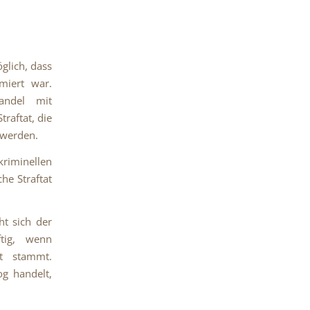
glich, dass
miert war.
andel mit
raftat, die
 werden.
kriminellen
he Straftat
ht sich der
ftig, wenn
t stammt.
g handelt,