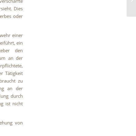
rschärfte
sieht. Dies
werbes oder
bwehr einer
iführt, ein
geber den
 um an der
pflichtete,
r Tätigkeit
braucht zu
ung an der
lung durch
g ist nicht
gehung von