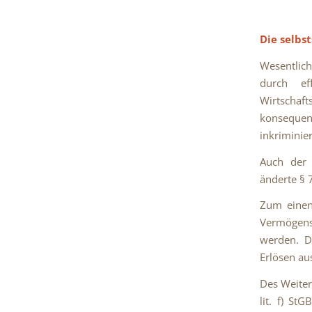
Die selbs
Wesentlic
durch ef
Wirtschaf
konsequen
inkriminie
Auch der 
änderte § 
Zum einen
Vermögen
werden. Da
Erlösen a
Des Weiter
lit. f) St