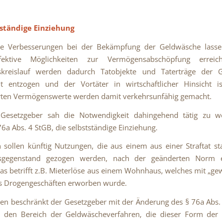
tständige Einziehung
he Verbesserungen bei der Bekämpfung der Geldwäsche lasse
fektive Möglichkeiten zur Vermögensabschöpfung errei
tskreislauf werden dadurch Tatobjekte und Taterträge der 
t entzogen und der Vortäter in wirtschaftlicher Hinsicht iso
rten Vermögenswerte werden damit verkehrsunfähig gemacht.
Gesetzgeber sah die Notwendigkeit dahingehend tätig zu 
76a Abs. 4 StGB, die selbstständige Einziehung.
 sollen künftig Nutzungen, die aus einem aus einer Straftat 
sgegenstand gezogen werden, nach der geänderten Norm e
s betrifft z.B. Mieterlöse aus einem Wohnhaus, welches mit „g
us Drogengeschäften erworben wurde.
en beschränkt der Gesetzgeber mit der Änderung des § 76a Abs. 
GB den Bereich der Geldwäscheverfahren, die dieser Form der