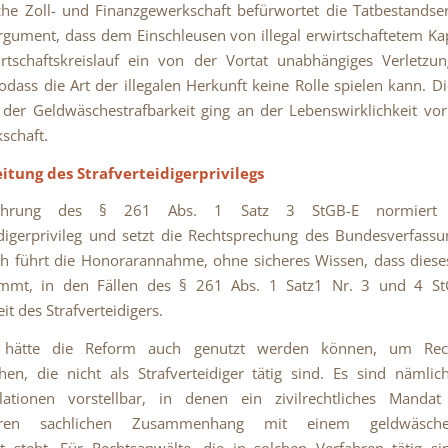
he Zoll- und Finanzgewerkschaft befürwortet die Tatbestandse
gument, dass dem Einschleusen von illegal erwirtschaftetem Kap
rtschaftskreislauf ein von der Vortat unabhängiges Verletzun
sodass die Art der illegalen Herkunft keine Rolle spielen kann. Di
der Geldwäschestrafbarkeit ging an der Lebenswirklichkeit vor
schaft.
itung des Strafverteidigerprivilegs
führung des § 261 Abs. 1 Satz 3 StGB-E normiert 
idigerprivileg und setzt die Rechtsprechung des Bundesverfassu
 führt die Honorarannahme, ohne sicheres Wissen, dass diese
ammt, in den Fällen des § 261 Abs. 1 Satz1 Nr. 3 und 4 S
eit des Strafverteidigers.
s hätte die Reform auch genutzt werden können, um Rec
hen, die nicht als Strafverteidiger tätig sind. Es sind nämli
ellationen vorstellbar, in denen ein zivilrechtliches Manda
aren sachlichen Zusammenhang mit einem geldwäscher