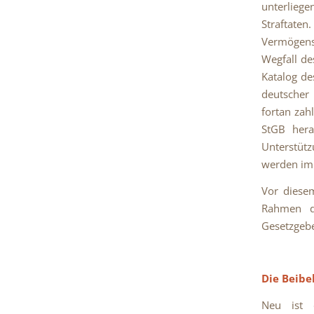
unterlieg
Straftate
Vermögens
Wegfall de
Katalog de
deutscher
fortan zah
StGB hera
Unterstütz
werden im
Vor diese
Rahmen d
Gesetzgebe
Die Beibe
Neu ist d