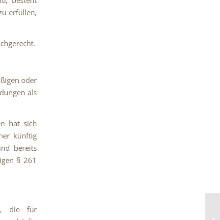
nd, besteht
u erfüllen,
achgerecht.
äßigen oder
dungen als
n hat sich
her künftig
ind bereits
rigen § 261
, die für