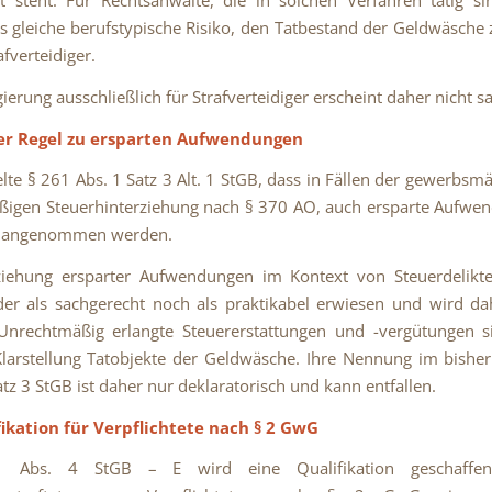
t steht. Für Rechtsanwälte, die in solchen Verfahren tätig si
as gleiche berufstypische Risiko, den Tatbestand der Geldwäsche z
afverteidiger.
gierung ausschließlich für Strafverteidiger erscheint daher nicht s
er Regel zu ersparten Aufwendungen
elte § 261 Abs. 1 Satz 3 Alt. 1 StGB, dass in Fällen der gewerbsm
igen Steuerhinterziehung nach § 370 AO, auch ersparte Aufwen
e angenommen werden.
ziehung ersparter Aufwendungen im Kontext von Steuerdelikte
er als sachgerecht noch als praktikabel erwiesen und wird da
 Unrechtmäßig erlangte Steuererstattungen und -vergütungen s
larstellung Tatobjekte der Geldwäsche. Ihre Nennung im bishe
atz 3 StGB ist daher nur deklaratorisch und kann entfallen.
fikation für Verpflichtete nach § 2 GwG
 Abs. 4 StGB – E wird eine Qualifikation geschaffen