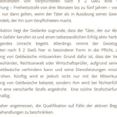
hestraftaten von Verpflichteten nach § 2 GwG eine ve
hung – Freiheitsstrafe von drei Monaten bis zu fünf Jahren – vor
h nur dann gelten, wenn der Täter als in Ausübung seines Ge
ndelt, der ihn zum Verpflichteten macht.
ikation liegt der Gedanke zugrunde, dass der Täter, der zur A
 Gefahr berufen ist und einen tatbestandlichen Erfolg aktiv herbe
egendes Unrecht begeht. Allerdings nimmt der Gesetz
teten nach § 2 GwG hier in besonderer Form in die Pflicht,
ng von Geldwäsche mitzuwirken. Grund dafür ist, dass der Ver
reuhänder, Rechtsanwalt oder Wirtschaftsprüfer, aufgrund seine
eldwäsche verhindern kann und seine Dienstleistungen miss
ohen. Künftig wird er jedoch nicht nur mit der Mitwirk
ung von Geldwäsche belastet, sondern ihm wird bei Nichterfül
n eine verschärfte Strafe angedroht. Eine solche Strafschärfun
mäßig.
aher angemessen, die Qualifikation auf Fälle der aktiven Be
ehandlungen zu beschränken.