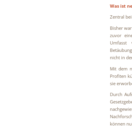
Was ist n
Zentral bei
Bisher war
zuvor ein
Umfasst 
Betäubungs
nicht in d
Mit dem nu
Profiten k
sie erwor
Durch Aufn
Gesetzgeb
nachgewi
Nachforsc
können nun