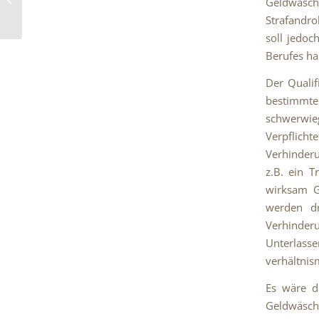
Geldwäsc
dürfen Steuerdaten-
Strafandro
CDs als Beweismittel
soll jedoc
verwe...
Berufes ha
Der Qualif
bestimmten
schwerwi
Verpflich
Verhinderu
z.B. ein T
wirksam G
werden dr
Verhinder
Unterlasse
verhältnis
Es wäre d
Geldwäsch