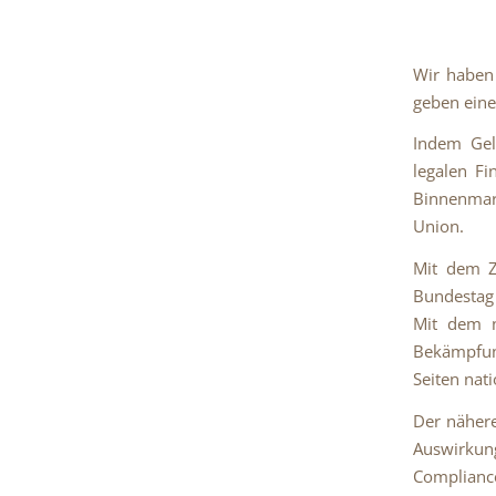
Wir haben
geben eine
Indem Gel
legalen Fi
Binnenmar
Union.
Mit dem Z
Bundestag
Mit dem n
Bekämpfun
Seiten na
Der nähere
Auswirkung
Complianc