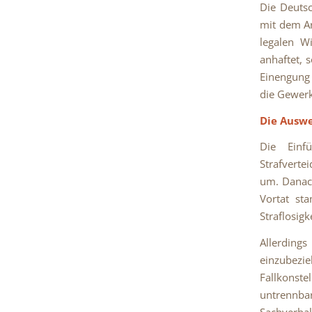
Die Deutsc
mit dem Ar
legalen Wi
anhaftet, 
Einengung 
die Gewerk
Die Auswe
Die Ein
Strafverte
um. Danach
Vortat st
Straflosigk
Allerding
einzubezie
Fallkonst
untrennb