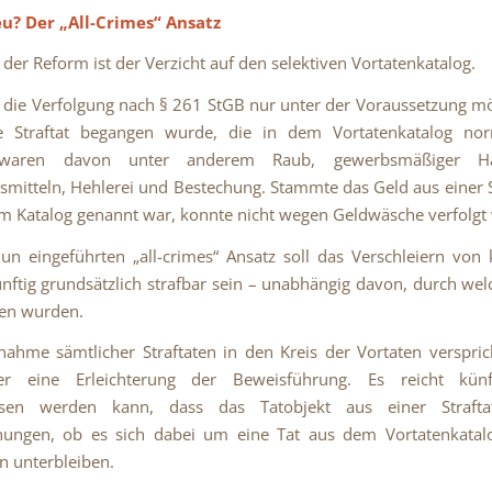
eu?
Der „All-Crimes“ Ansatz
 der Reform ist der Verzicht auf den selektiven Vortatenkatalog.
 die Verfolgung nach § 261 StGB nur unter der Voraussetzung mö
e Straftat begangen wurde, die in dem Vortatenkatalog nor
waren davon unter anderem Raub, gewerbsmäßiger H
mitteln, Hehlerei und Bestechung. Stammte das Geld aus einer St
em Katalog genannt war, konnte nicht wegen Geldwäsche verfolgt
n eingeführten „all-crimes“ Ansatz soll das Verschleiern von 
ünftig grundsätzlich strafbar sein – unabhängig davon, durch welc
ben wurden.
ahme sämtlicher Straftaten in den Kreis der Vortaten verspric
er eine Erleichterung der Beweisführung. Es reicht kün
esen werden kann, dass das Tatobjekt aus einer Strafta
hungen, ob es sich dabei um eine Tat aus dem Vortatenkatalo
 unterbleiben.