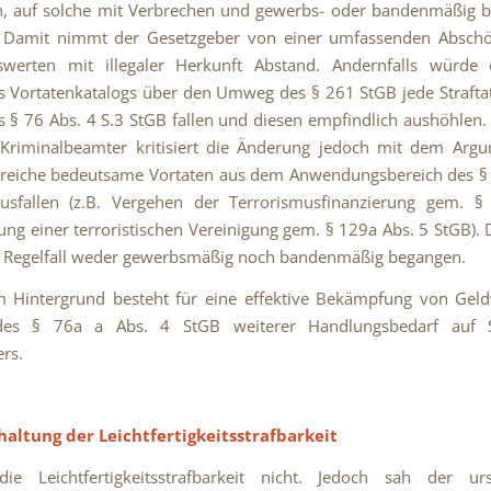
en, auf solche mit Verbrechen und gewerbs- oder bandenmäßig 
n. Damit nimmt der Gesetzgeber von einer umfassenden Absch
werten mit illegaler Herkunft Abstand. Andernfalls würde
s Vortatenkatalogs über den Umweg des § 261 StGB jede Strafta
s § 76 Abs. 4 S.3 StGB fallen und diesen empfindlich aushöhlen
 Kriminalbeamter kritisiert die Änderung jedoch mit dem Argu
lreiche bedeutsame Vortaten aus dem Anwendungsbereich des §
usfallen (z.B. Vergehen der Terrorismusfinanzierung gem. §
ung einer terroristischen Vereinigung gem. § 129a Abs. 5 StGB). 
 Regelfall weder gewerbsmäßig noch bandenmäßig begangen.
m Hintergrund besteht für eine effektive Bekämpfung von Gel
es § 76a a Abs. 4 StGB weiterer Handlungsbedarf auf S
rs.
haltung der Leichtfertigkeitsstrafbarkeit
ie Leichtfertigkeitsstrafbarkeit nicht. Jedoch sah der urs