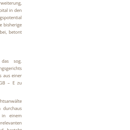
rweiterung,
ital in den
gspotential
e bisherige
bei, betont
das sog.
ngsgerichts
s aus einer
tGB – E zu
htsanwälte
ch durchaus
t in einem
elevanten