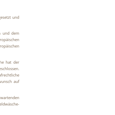
esetzt und
en und dem
uropäischen
ropäischen
he hat der
schlossen.
rechtliche
wunsch auf
erwartenden
Geldwäsche-