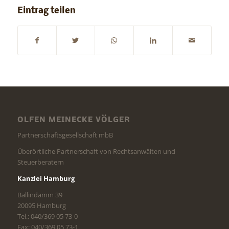
Eintrag teilen
OLFEN MEINECKE VÖLGER
Partnerschaftsgesellschaft mbB
Überörtliche Partnerschaft von Rechtsanwälten und
Steuerberatern
Kanzlei Hamburg
Ballindamm 39
20095 Hamburg
Tel.: 040/369 05 73-0
Fax: 040/369 05 73-1