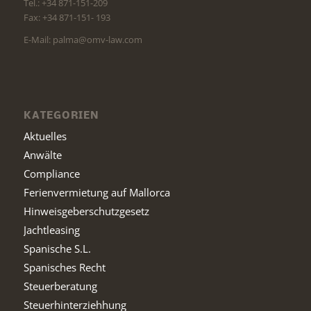
Tel.: +34 871-151-209
Fax: +34 871-151- 193
E-Mail: palma@omv-law.com
KATEGORIEN
Aktuelles
Anwälte
Compliance
Ferienvermietung auf Mallorca
Hinweisgeberschutzgesetz
Jachtleasing
Spanische S.L.
Spanisches Recht
Steuerberatung
Steuerhinterziehhung