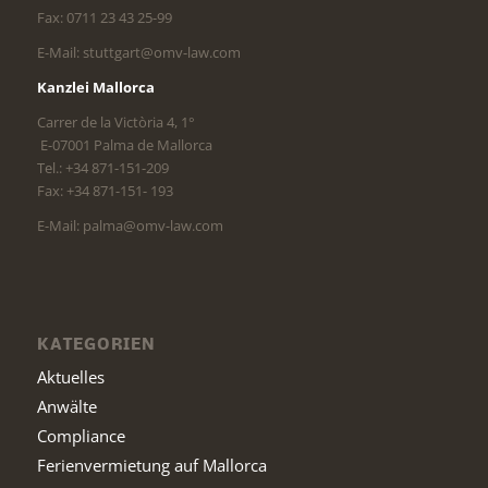
Fax: 0711 23 43 25-99
E-Mail: stuttgart@omv-law.com
Kanzlei Mallorca
Carrer de la Victòria 4, 1°
E-07001 Palma de Mallorca
Tel.: +34 871-151-209
Fax: +34 871-151- 193
E-Mail: palma@omv-law.com
KATEGORIEN
Aktuelles
Anwälte
Compliance
Ferienvermietung auf Mallorca