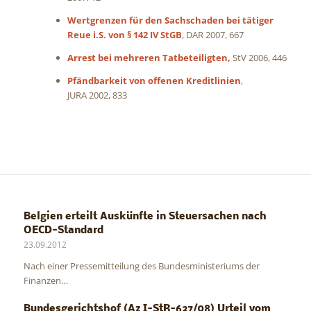
Wertgrenzen für den Sachschaden bei tätiger
Reue i.S. von § 142 IV StGB
, DAR 2007, 667
Arrest bei mehreren Tatbeteiligten
,
StV 2006, 446
Pfändbarkeit von offenen Kreditlinien
,
JURA 2002, 833
Belgien erteilt Auskünfte in Steuersachen nach
OECD-Standard
23.09.2012
Nach einer Pressemitteilung des Bundesministeriums der
Finanzen…
Bundesgerichtshof (Az I-StR-627/08) Urteil vom