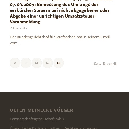
07.03.2009: Bemessung des Umfangs der
verkürzten Steuern bei nicht abgegebener oder
Abgabe einer unrichtigen Umsatzsteuer-
Voranmeldung
23.09.2012
Der Bundesgerichtshof für Strafsachen hat in seinem Urteil
vom…
«
‹
41
42
43
Seite 43 von 43
OLFEN MEINECKE VÖLGER
Partnerschaftsgesellschaft mbB
Überörtliche Partnerschaft von Rechtsanwälten und