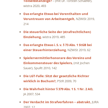
Teilselbstanzeige?
– (mit Dr. Torsten Schaefer),
wistra 2020, 493
Das erlangte Etwas bei Vorenthalten und
Veruntreuen von Arbeitsentgelt,
NZWiSt 2019,
214
Die steuerliche Seite der (strafrechtlichen)
Einziehung,
wistra 2019, 485
Das erlangte Etwas i. S. v. § 73 Abs. 1 StGB bei
einer Steuerhinterziehung,
NZWiSt 2019, 62
Spielervermittlerhonorare des Vereins und
Einkommensteuer des Spielers,
(mit Jochen
Sauer), SpuRt 2010, 142
Die LGT-Falle: Sitzt der gesetzliche Richter
wirklich in Bochum?,
PStR 2009, 70
Die Wahrheit hinter § 379 Abs. 1 S. 1 Nr. 2 AO,
JA 2007, 534
Der Verdacht im Strafverfahren – abstrakt,
JURA
2007, 12