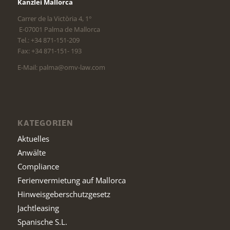
Kanzlei Mallorca
Carrer de la Victòria 4, 1°
E-07001 Palma de Mallorca
Tel.: +34 871-151-209
Fax: +34 871-151- 193
E-Mail: palma@omv-law.com
KATEGORIEN
Aktuelles
Anwälte
Compliance
Ferienvermietung auf Mallorca
Hinweisgeberschutzgesetz
Jachtleasing
Spanische S.L.