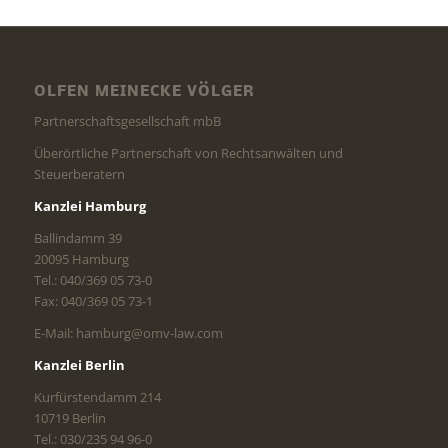
OLFEN MEINECKE VÖLGER
Partnerschaftsgesellschaft mbB
Überörtliche Partnerschaft von Rechtsanwälten und
Steuerberatern
Kanzlei Hamburg
Ballindamm 39
20095 Hamburg
Tel.: 040/369 05 73-0
Fax: 040/369 05 73-1
E-Mail: hamburg@omv-law.com
Kanzlei Berlin
Kurfürstendamm 214
10719 Berlin
Tel.: 030/235 94 96-0