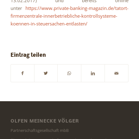
13.02.2017) und bereits online
unter
https://www.private-banking-magazin.de/tatort-
firmenzentrale-innerbetriebliche-kontrollsysteme-
koennen-in-steuersachen-entlasten/
Eintrag teilen
OLFEN MEINECKE VÖLGER
Partnerschaftsgesellschaft mbB