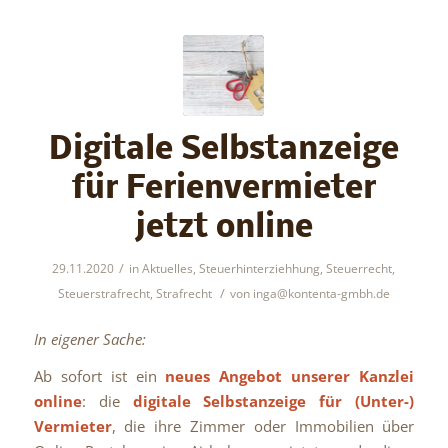
Digitale Selbstanzeige
für Ferienvermieter
jetzt online
/
29.11.2020
in
Aktuelles
,
Steuerhinterziehhung
,
Steuerrecht
,
/
Steuerstrafrecht
,
Strafrecht
von
inga@kontenta-gmbh.de
In eigener Sache:
Ab sofort ist ein
neues Angebot unserer Kanzlei
online
: die
digitale Selbstanzeige für (Unter-)
Vermieter
, die ihre Zimmer oder Immobilien über