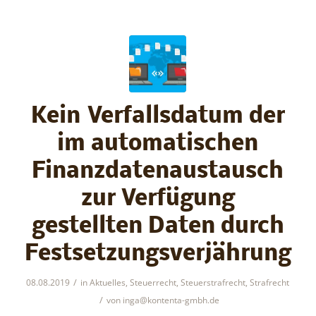
Kein Verfallsdatum der
im automatischen
Finanzdatenaustausch
zur Verfügung
gestellten Daten durch
Festsetzungsverjährung
/
08.08.2019
in
Aktuelles
,
Steuerrecht
,
Steuerstrafrecht
,
Strafrecht
/
von
inga@kontenta-gmbh.de