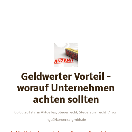
Geldwerter Vorteil –
worauf Unternehmen
achten sollten
/
/
06.08.2019
in
Aktuelles
,
Steuerrecht
,
Steuerstrafrecht
von
inga@kontenta-gmbh.de