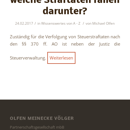
welche Straftaten fallen
darunter?
/
/
24.02.2017
in
Wissenswertes von A - Z
von
Michael Olfen
Zuständig für die Verfolgung von Steuerstraftaten nach
den §§ 370 ff. AO ist neben der Justiz die
Steuerverwaltung.
Weiterlesen
OLFEN MEINECKE VÖLGER
Partnerschaftsgesellschaft mbB