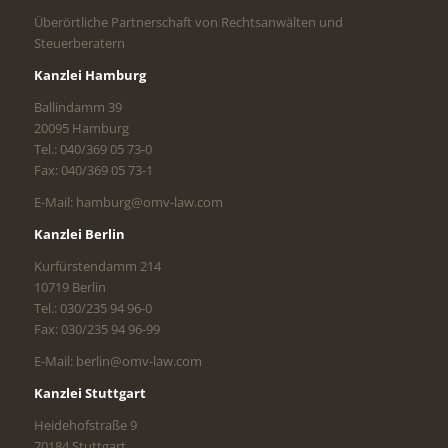
Überörtliche Partnerschaft von Rechtsanwälten und
Steuerberatern
Kanzlei Hamburg
Ballindamm 39
20095 Hamburg
Tel.: 040/369 05 73-0
Fax: 040/369 05 73-1
E-Mail: hamburg@omv-law.com
Kanzlei Berlin
Kurfürstendamm 214
10719 Berlin
Tel.: 030/235 94 96-0
Fax: 030/235 94 96-99
E-Mail: berlin@omv-law.com
Kanzlei Stuttgart
Heidehofstraße 9
70184 Stuttgart