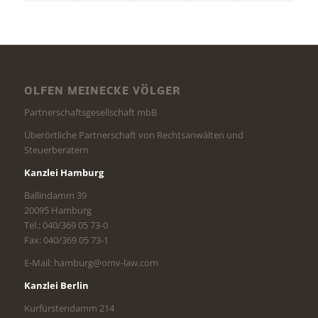
OLFEN MEINECKE VÖLGER
Partnerschaftsgesellschaft mbB
Überörtliche Partnerschaft von Rechtsanwälten und
Steuerberatern
Kanzlei Hamburg
Ballindamm 39
20095 Hamburg
Tel.: 040/369 05 73-0
Fax: 040/369 05 73-1
E-Mail: hamburg@omv-law.com
Kanzlei Berlin
Kurfürstendamm 214