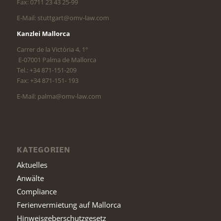
Fax: 0711 23 43 25-99
E-Mail: stuttgart@omv-law.com
Kanzlei Mallorca
Carrer de la Victòria 4, 1°
E-07001 Palma de Mallorca
Tel.: +34 871-151-209
Fax: +34 871-151- 193
E-Mail: palma@omv-law.com
KATEGORIEN
Aktuelles
Anwälte
Compliance
Ferienvermietung auf Mallorca
Hinweisgeberschutzgesetz