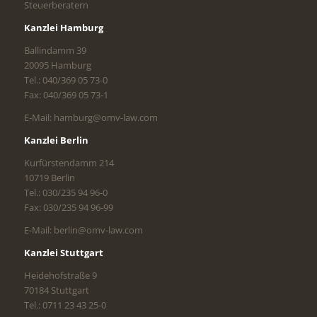
Steuerberatern
Kanzlei Hamburg
Ballindamm 39
20095 Hamburg
Tel.: 040/369 05 73-0
Fax: 040/369 05 73-1
E-Mail: hamburg@omv-law.com
Kanzlei Berlin
Kurfürstendamm 214
10719 Berlin
Tel.: 030/235 94 96-0
Fax: 030/235 94 96-99
E-Mail: berlin@omv-law.com
Kanzlei Stuttgart
Heidehofstraße 9
70184 Stuttgart
Tel.: 0711 23 43 25-0