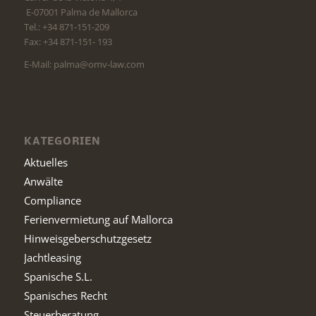
E-07001 Palma de Mallorca
Tel.: +34 871-151-209
Fax: +34 871-151- 193
E-Mail: palma@omv-law.com
KATEGORIEN
Aktuelles
Anwälte
Compliance
Ferienvermietung auf Mallorca
Hinweisgeberschutzgesetz
Jachtleasing
Spanische S.L.
Spanisches Recht
Steuerberatung