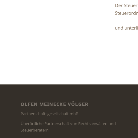
Der Steuer
Steuerordn
und unterl
OLFEN MEINECKE VÖLGER
Partnerschaftsgesellschaft mbB
Überörtliche Partnerschaft von Rechtsanwälten und
Steuerberatern