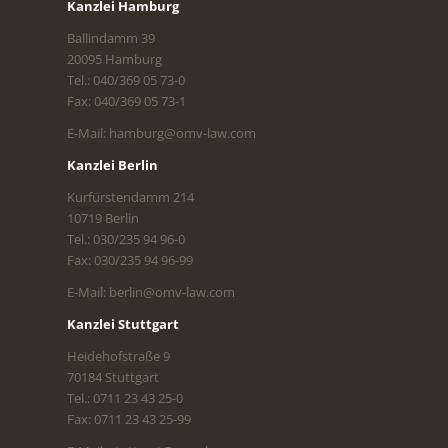
Kanzlei Hamburg
Ballindamm 39
20095 Hamburg
Tel.: 040/369 05 73-0
Fax: 040/369 05 73-1
E-Mail: hamburg@omv-law.com
Kanzlei Berlin
Kurfürstendamm 214
10719 Berlin
Tel.: 030/235 94 96-0
Fax: 030/235 94 96-99
E-Mail: berlin@omv-law.com
Kanzlei Stuttgart
Heidehofstraße 9
70184 Stuttgart
Tel.: 0711 23 43 25-0
Fax: 0711 23 43 25-99