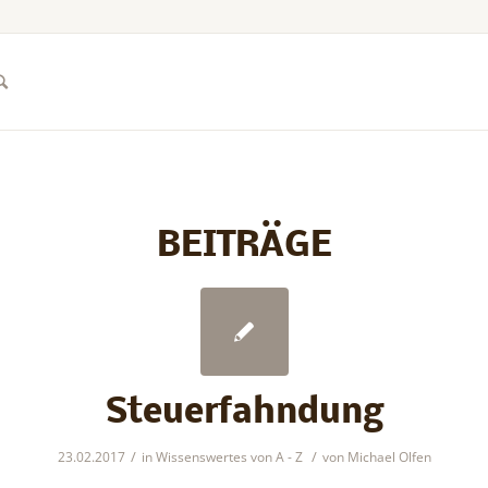
BEITRÄGE
Steuerfahndung
/
/
23.02.2017
in
Wissenswertes von A - Z
von
Michael Olfen