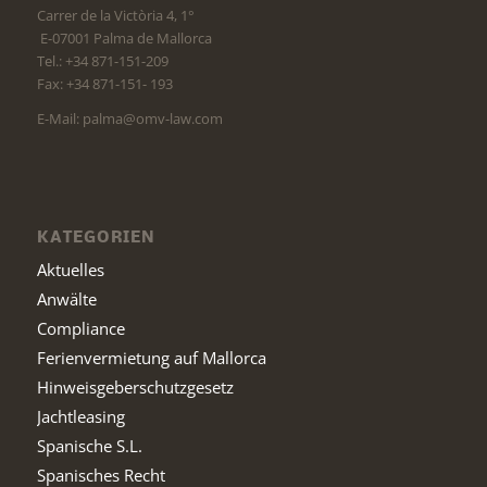
Carrer de la Victòria 4, 1°
E-07001 Palma de Mallorca
Tel.: +34 871-151-209
Fax: +34 871-151- 193
E-Mail: palma@omv-law.com
KATEGORIEN
Aktuelles
Anwälte
Compliance
Ferienvermietung auf Mallorca
Hinweisgeberschutzgesetz
Jachtleasing
Spanische S.L.
Spanisches Recht