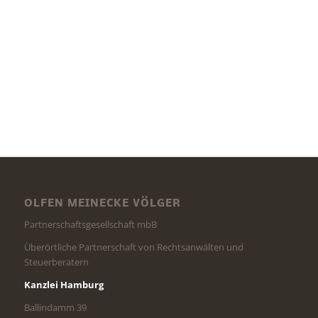
OLFEN MEINECKE VÖLGER
Partnerschaftsgesellschaft mbB
Überörtliche Partnerschaft von Rechtsanwälten und
Steuerberatern
Kanzlei Hamburg
Ballindamm 39