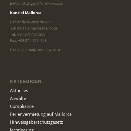
E-Mail: stuttgart@omv-law.com
Kanzlei Mallorca
Carrer de la Victòria 4, 1°
E-07001 Palma de Mallorca
Tel.: +34 871-151-209
Fax: +34 871-151- 193
E-Mail: palma@omv-law.com
KATEGORIEN
Aktuelles
Anwälte
Compliance
Ferienvermietung auf Mallorca
Hinweisgeberschutzgesetz
Jachtleasing