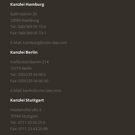
Kanzlei Hamburg
Ballindamm 39
20095 Hamburg
Tel.: 040/369 05 73-0
Fax: 040/369 05 73-1
E-Mail: hamburg@omv-law.com
Kanzlei Berlin
Kurfürstendamm 214
10719 Berlin
Tel.: 030/235 94 96-0
Fax: 030/235 94 96-99
E-Mail: berlin@omv-law.com
Kanzlei Stuttgart
Heidehofstraße 9
70184 Stuttgart
Tel.: 0711 23 43 25-0
Fax: 0711 23 43 25-99